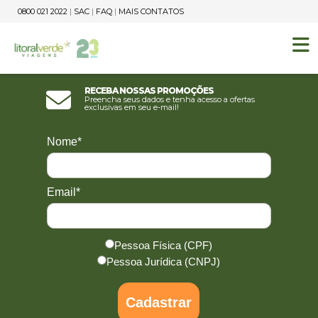
0800 021 2022
|
SAC
|
FAQ
|
MAIS CONTATOS
Receba nossas promoções
Preencha seus dados e tenha acesso a ofertas
exclusivas em seu e-mail!
Nome*
Email*
Pessoa Física (CPF)
Pessoa Jurídica (CNPJ)
Cadastrar