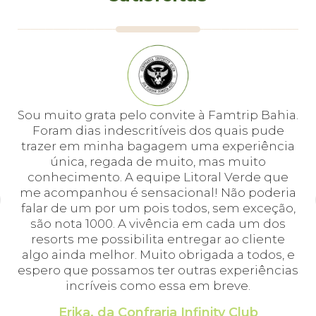
e
Sou muito grata pelo convite à Famtrip Bahia.
Fo
em
Foram dias indescritíveis dos quais pude
é 
 e
trazer em minha bagagem uma experiência
cei
única, regada de muito, mas muito
 o
conhecimento. A equipe Litoral Verde que
bá.
me acompanhou é sensacional! Não poderia
a
falar de um por um pois todos, sem exceção,
a,
são nota 1000. A vivência em cada um dos
em
resorts me possibilita entregar ao cliente
algo ainda melhor. Muito obrigada a todos, e
espero que possamos ter outras experiências
incríveis como essa em breve.
Erika, da Confraria Infinity Club