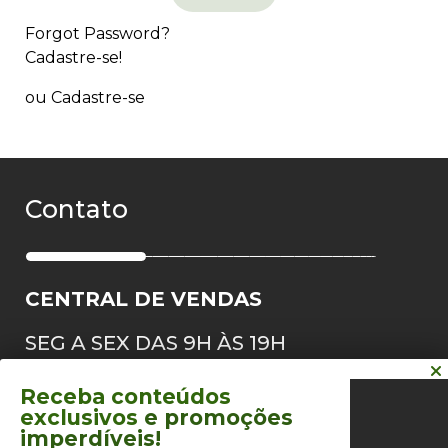
Forgot Password?
Cadastre-se!
ou Cadastre-se
Contato
CENTRAL DE VENDAS
SEG A SEX DAS 9H ÀS 19H
SÁBADO DAS 9H ÀS 16H
Receba conteúdos
exclusivos
e promoções
0800 021 2022
imperdíveis!