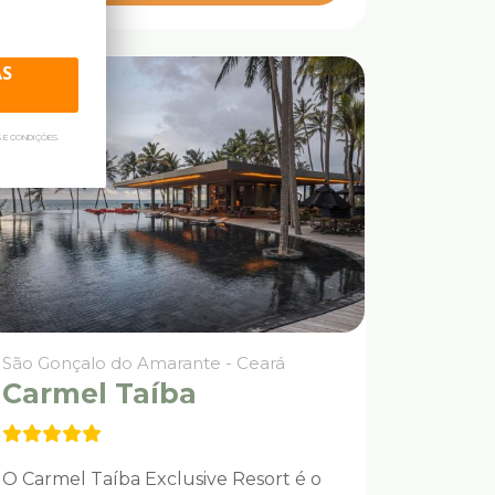
AS
 E CONDIÇÕES.
São Gonçalo do Amarante - Ceará
Carmel Taíba
O Carmel Taíba Exclusive Resort é o