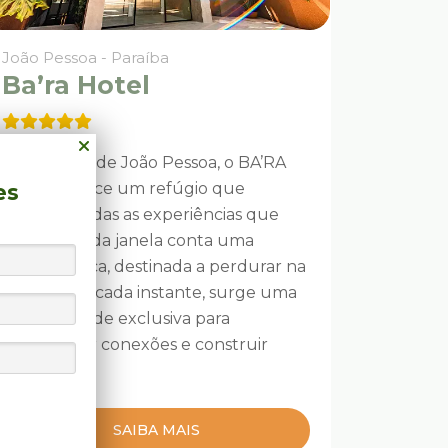
João Pessoa - Paraíba
Ba’ra Hotel
No coração de João Pessoa, o BA’RA
Hotel oferece um refúgio que
es
combina todas as experiências que
merece. Cada janela conta uma
história única, destinada a perdurar na
memória. A cada instante, surge uma
oportunidade exclusiva para
estabelecer conexões e construir
pontes.
SAIBA MAIS