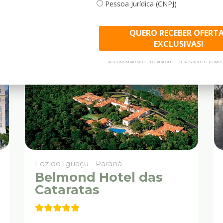
Pessoa Jurídica (CNPJ)
QUERO RECEBER OFERT
EXCLUSIVAS!
AO CONTINUAR VOCÊ DECLARA QUE LEU E ASSINOU OS TERMOS
Foz do Iguaçu - Paraná
Belmond Hotel das
Cataratas