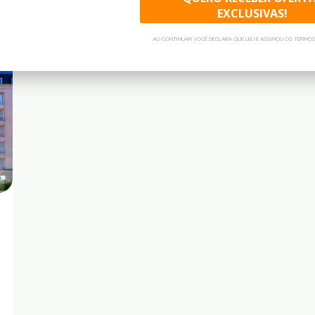
EXCLUSIVAS!
AO CONTINUAR VOCÊ DECLARA QUE LEU E ASSINOU OS TERMOS