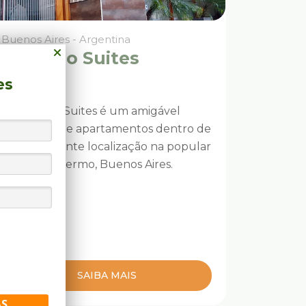
Buenos Aires - Argentina
Palermo Suites
es
O Palermo Suites é um amigável
complexo de apartamentos dentro de
uma excelente localização na popular
zona de Palermo, Buenos Aires.
SAIBA MAIS
AS