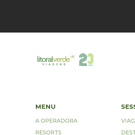
MENU
SES
A OPERADORA
VIA
RESORTS
DES