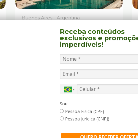
Buenos Aires - Argentina
Four Seasons Hotel
Receba conteúdos
exclusivos
e promoçõ
imperdíveis!
Localizado no exclusivo bairro de La
Recoleta, o Four Seasons ocupa uma
mansão do início do século 20 a
poucos metros da cidade de Buenos
Aires.
Sou:
Pessoa Física (CPF)
Pessoa Jurídica (CNPJ)
SAIBA MAIS
QUERO RECEBER OFERT