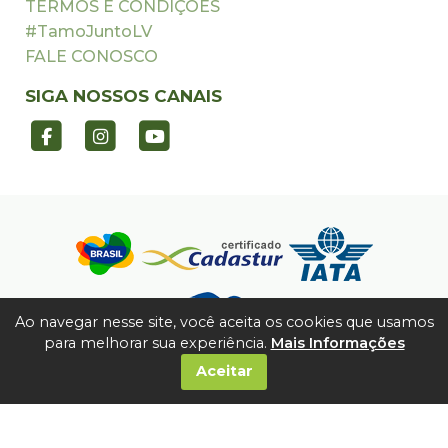
TERMOS E CONDIÇÕES
#TamoJuntoLV
FALE CONOSCO
SIGA NOSSOS CANAIS
Ao navegar nesse site, você aceita os cookies que usamos
para melhorar sua experiência.
Mais Informações
Aceitar
©2026 TODOS OS DIREITOS RESERVADOS. | L. V.
OPERADORA DE VIAGENS E TURISMO LTDA | CNPJ: