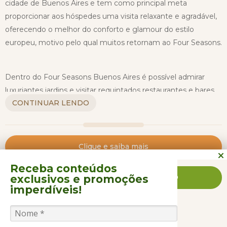
cidade de Buenos Aires e tem como principal meta
proporcionar aos hóspedes uma visita relaxante e agradável,
oferecendo o melhor do conforto e glamour do estilo
europeu, motivo pelo qual muitos retornam ao Four Seasons.
Dentro do Four Seasons Buenos Aires é possível admirar
luxuriantes jardins e visitar requintados restaurantes e bares
CONTINUAR LENDO
gourmet são apenas uma parte daquilo que o torna o hotel
fantástico.
Os hóspedes também podem se refrescar na piscina exterior
Clique e saiba mais
ou visitar o galardoado Spa, assim, podendo explorar o leque
Receba conteúdos
de tratamentos de massagens do Spa, com base na linha de
exclusivos
e promoções
FALE CONOSCO AGORA MESMO
produtos Capuccini Germain, que está à disposição.
imperdíveis!
Também é válido comentar que o Four Seasons oferece
GASTRONOMIA
ACOMODAÇÕES
comodidades como serviço de quarto, concierge, serviço de