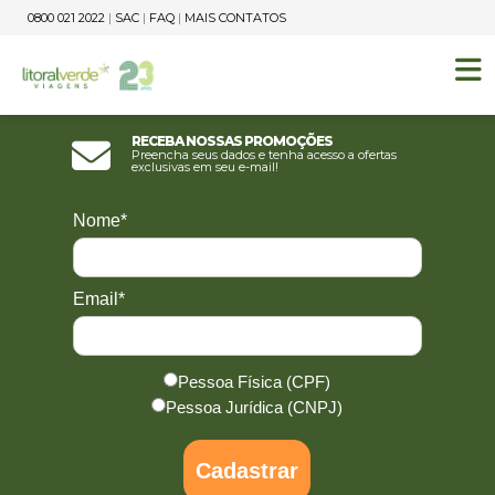
0800 021 2022
|
SAC
|
FAQ
|
MAIS CONTATOS
Receba nossas promoções
Preencha seus dados e tenha acesso a ofertas
exclusivas em seu e-mail!
Nome*
Email*
Pessoa Física (CPF)
Pessoa Jurídica (CNPJ)
Cadastrar