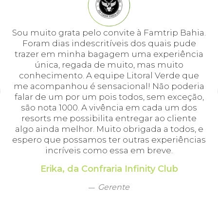
e
Sou muito grata pelo convite à Famtrip Bahia.
Fo
em
Foram dias indescritíveis dos quais pude
é 
 e
trazer em minha bagagem uma experiência
cei
única, regada de muito, mas muito
 o
conhecimento. A equipe Litoral Verde que
bá.
me acompanhou é sensacional! Não poderia
a
falar de um por um pois todos, sem exceção,
a,
são nota 1000. A vivência em cada um dos
em
resorts me possibilita entregar ao cliente
algo ainda melhor. Muito obrigada a todos, e
espero que possamos ter outras experiências
incríveis como essa em breve.
Erika, da Confraria Infinity Club
Gerente