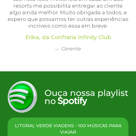
em
resorts me possibilita entregar ao cliente
algo ainda melhor. Muito obrigada a todos, e
espero que possamos ter outras experiências
incríveis como essa em breve.
Erika, da Confraria Infinity Club
Gerente
LITORAL VERDE VIAGENS - 100 MÚSICAS PARA
VIAJAR