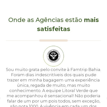
Onde as Agências estão
mais
satisfeitas
e
Sou muito grata pelo convite à Famtrip Bahia.
Fo
em
Foram dias indescritíveis dos quais pude
é 
 e
trazer em minha bagagem uma experiência
cei
única, regada de muito, mas muito
 o
conhecimento. A equipe Litoral Verde que
bá.
me acompanhou é sensacional! Não poderia
a
falar de um por um pois todos, sem exceção,
a,
são nota 1000. A vivência em cada um dos