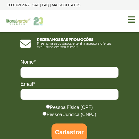
0800 021 2022
|
SAC
|
FAQ
|
MAIS CONTATOS
Receba nossas promoções
Preencha seus dados e tenha acesso a ofertas
exclusivas em seu e-mail!
Nome*
Email*
Pessoa Física (CPF)
Pessoa Jurídica (CNPJ)
Cadastrar