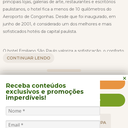
principais lojas, galerias de arte, restaurantes e escritórios
paulistanos, o hotel fica a menos de 10 quilômetros do
Aeroporto de Congonhas. Desde que foi inaugurado, em
junho de 2001, é considerado um dos melhores e mais
sofisticados hotéis da capital paulista.
O hotel Emiliano São Paulo valoriza a sofisticação, o conforto
CONTINUAR LENDO
e a hospitalidade para proporcionar uma experiência
memorável aos seus hóspedes. Para isso, tem Spa (com
sauna, ôfuro, salas de tratamentos e massagens), um ótimo
restaurante dedicado à culinária italiana e dois bares. Além do
Clique e saiba mais
Receba conteúdos
Room Service, Business Center e Fitness Center que
exclusivos
e promoções
funcionam 24 horas por dia - assim, o hóspede tem mais
imperdíveis!
FALE CONOSCO AGORA MESMO
flexibilidade para organizar sua programação.
Já nos seus 56 quartos, traz elementos refinados e oferece
GASTRONOMIA
ACOMODAÇÕES
SPA
mimos como uma garrafa de vinho tinto, frutas da estação e