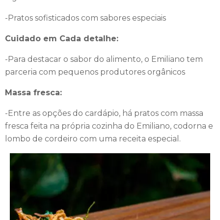
atender qualquer pedido: podem fazer e desfazer as malas,
engraxar sapatos e realizar outros serviços de concierge
-Pratos sofisticados com sabores especiais
exclusivos.
Cuidado em Cada detalhe:
-Para destacar o sabor do alimento, o Emiliano tem
parceria com pequenos produtores orgânicos
Massa fresca:
-Entre as opções do cardápio, há pratos com massa
fresca feita na própria cozinha do Emiliano, codorna e
lombo de cordeiro com uma receita especial.