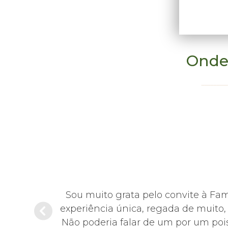
Onde
hoje em dia,
Sou muito grata pelo convite à Fa
sentante da
experiência única, regada de muito
educada,
Não poderia falar de um por um pois