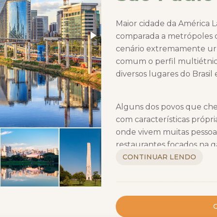
Maior cidade da América La
comparada a metrópoles 
cenário extremamente urb
comum o perfil multiétni
diversos lugares do Brasil
Alguns dos povos que cheg
com características própri
onde vivem muitas pessoas
restaurantes focados na g
Liberdade, por outro lado
CONTINUAR LENDO
povos de origem oriental. 
mercadinhos especializado
C
Os libaneses e os sírios f