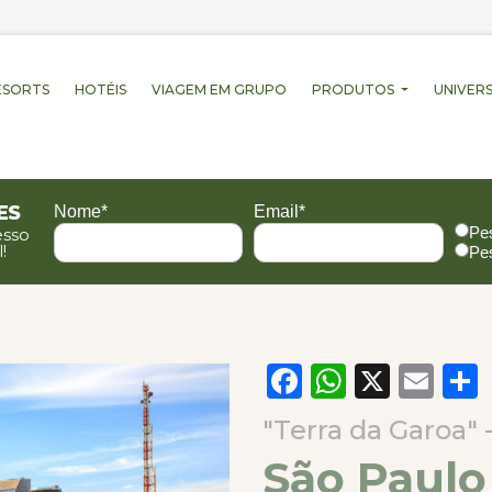
ESORTS
HOTÉIS
VIAGEM EM GRUPO
PRODUTOS
UNIVERS
es
Nome*
Email*
Pe
esso
!
Pe
Facebook
WhatsA
X
Em
"Terra da Garoa" 
São Paulo