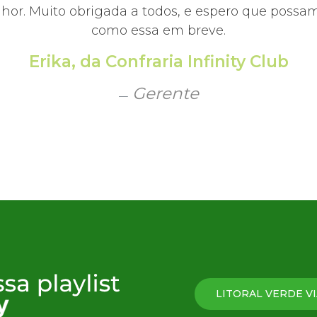
hor. Muito obrigada a todos, e espero que possamo
metade do século 20; e o 
como essa em breve.
inspirada na Ópera de Pari
Erika, da Confraria Infinity Club
Gerente
LITORAL VERDE VI