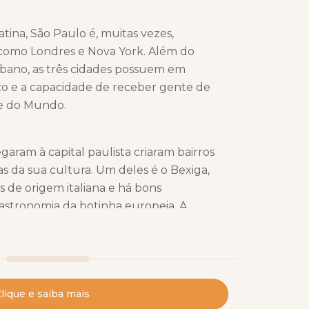
tina, São Paulo é, muitas vezes,
como Londres e Nova York. Além do
ano, as três cidades possuem em
co e a capacidade de receber gente de
 e do Mundo.
aram à capital paulista criaram bairros
as da sua cultura. Um deles é o Bexiga,
 de origem italiana e há bons
astronomia da botinha europeia. A
, é o reduto dos japoneses e de outros
Além de restaurantes e lojas, tem
s na importação de itens do país.
lique e saiba mais
oram os grandes responsáveis pelo