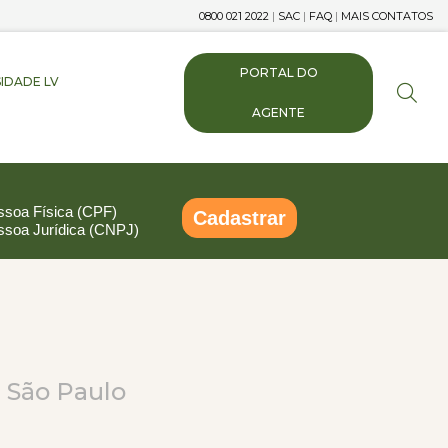
0800 021 2022
|
SAC
|
FAQ
|
MAIS CONTATOS
PORTAL DO
IDADE LV
AGENTE
ssoa Física (CPF)
Cadastrar
ssoa Jurídica (CNPJ)
pp
ail
Compartilhar
- São Paulo