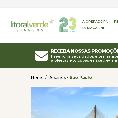
A OPERADORA
R
LV MAGAZINE
Receba nossas promoçõ
Preencha seus dados e tenha ac
a ofertas exclusivas em seu e-mail
Home
/
Destinos
/
São Paulo