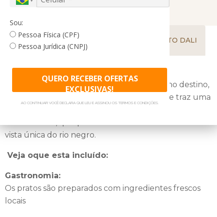
pedra natural com borda infinita, sala de televisão com canais
GASTRONOMIA
ACOMODAÇÕES
SKY HD, lojinha com artesanatos regionais, lobby com sofás,
Sou:
bar e mesas de bilhar.
Pessoa Física (CPF)
TRASLADOS
COMO CHEGAR
PERTO DALI
Pessoa Jurídica (CNPJ)
O Anavilhanas Jungle Lodge conta ainda com espaço
reservado para as crianças, que compreende brinquedos e
QUERO RECEBER OFERTAS
jogos infantis. Além disso, a internet funciona apenas na
Para proporcionar uma ótima experiência no destino,
EXCLUSIVAS!
recepção e está sujeita à disponibilidade do satélite.
o restaurante do Anavilhanas Jungle Lodge traz uma
AO CONTINUAR VOCÊ DECLARA QUE LEU E ASSINOU OS TERMOS E CONDIÇÕES.
variedade de pratos da culinária regional e
internacional, que podem ser desfrutados sob uma
vista única do rio negro.
Veja oque esta incluído:
Gastronomia:
Os pratos são preparados com ingredientes frescos
locais