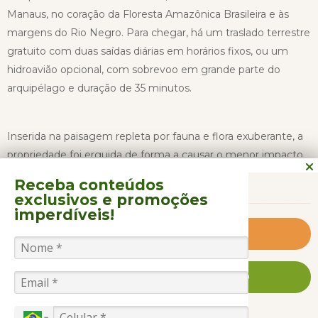
Manaus, no coração da Floresta Amazônica Brasileira e às
margens do Rio Negro. Para chegar, há um traslado terrestre
gratuito com duas saídas diárias em horários fixos, ou um
hidroavião opcional, com sobrevoo em grande parte do
arquipélago e duração de 35 minutos.
Inserida na paisagem repleta por fauna e flora exuberante, a
propriedade foi erguida de forma a causar o menor impacto
CONTINUAR LENDO
possível na natureza, e dispõe 22 acomodações, entre chalés
Receba conteúdos
e bangalôs, que seguem técnicas de construção indígenas.
exclusivos
e promoções
Há também uma área com sofás, mesas, guarda-sol, bar e
imperdíveis!
deck para o Rio Negro, além de redário e um mirante de 13
Clique e saiba mais
metros de altura, que proporciona uma vista espetacular do
Arquipélago de Anavilhanas.
FALE CONOSCO AGORA MESMO
A estrutura para lazer compreende uma piscina revestida em