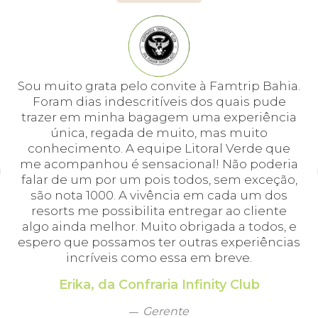
e
Sou muito grata pelo convite à Famtrip Bahia.
Fo
em
Foram dias indescritíveis dos quais pude
é 
 e
trazer em minha bagagem uma experiência
cei
única, regada de muito, mas muito
 o
conhecimento. A equipe Litoral Verde que
bá.
me acompanhou é sensacional! Não poderia
a
falar de um por um pois todos, sem exceção,
a,
são nota 1000. A vivência em cada um dos
em
resorts me possibilita entregar ao cliente
algo ainda melhor. Muito obrigada a todos, e
espero que possamos ter outras experiências
incríveis como essa em breve.
Erika, da Confraria Infinity Club
Gerente