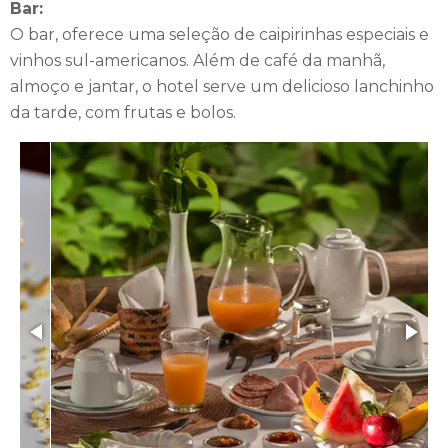
Bar:
O bar, oferece uma seleção de caipirinhas especiais e
vinhos sul-americanos. Além de café da manhã,
almoço e jantar, o hotel serve um delicioso lanchinho
da tarde, com frutas e bolos.