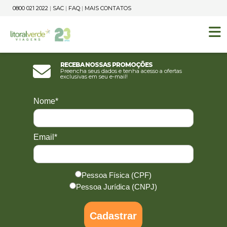
0800 021 2022
|
SAC
|
FAQ
|
MAIS CONTATOS
Receba nossas promoções
Preencha seus dados e tenha acesso a ofertas
exclusivas em seu e-mail!
Nome*
Email*
Pessoa Física (CPF)
Pessoa Jurídica (CNPJ)
Cadastrar