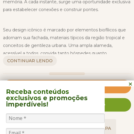
memória. A cada instante, surge uma oportunidade exclusiva
para estabelecer conexões e construir pontes.
Seu design icônico é marcado por elementos biofílicos que
adornam sua fachada, materiais típicos da região tropical e
conceitos de gentileza urbana. Uma ampla alameda,
acessível a todos, convida tanto hóspedes quanto
CONTINUAR LENDO
transeuntes a explorarem suas instalações encantadoras. O
hotel recebeu o prestigioso prêmio de Melhor Projeto
Hoteleiro do GRI Awards, o que valida sua posição como um
marco em João Pessoa.
Clique e saiba mais
Receba conteúdos
exclusivos
e promoções
O BA’RA Hotel emerge como um majestoso edifício dentro
imperdíveis!
FALE CONOSCO AGORA MESMO
do famoso complexo turístico de João Pessoa, enriquecendo
e ampliando a visão de uma das paisagens litorâneas mais
belas do Brasil. Cada textura nos ambientes inspira harmonia,
GASTRONOMIA
ACOMODAÇÕES
SPA
transmitindo a essência da energia paraibana. Seja qual for a