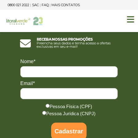
0800 021 2022
|
SAC
|
FAQ
|
MAIS CONTATOS
Receba nossas promoções
Preencha seus dados e tenha acesso a ofertas
exclusivas em seu e-mail!
Nome*
Email*
Pessoa Física (CPF)
Pessoa Jurídica (CNPJ)
Cadastrar