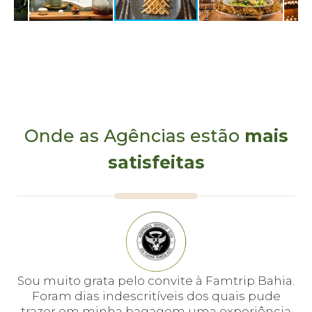
Onde as Agências estão
mais
satisfeitas
e
Sou muito grata pelo convite à Famtrip Bahia.
Fo
em
Foram dias indescritíveis dos quais pude
é 
 e
trazer em minha bagagem uma experiência