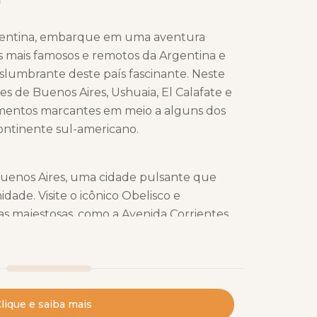
rgentina, embarque em uma aventura
 mais famosos e remotos da Argentina e
slumbrante deste país fascinante. Neste
ões de Buenos Aires, Ushuaia, El Calafate e
omentos marcantes em meio a alguns dos
continente sul-americano.
uenos Aires, uma cidade pulsante que
dade. Visite o icônico Obelisco e
s majestosas, como a Avenida Corrientes,
ay portenha". Explore os bairros
com suas casas coloridas, e San Telmo,
antiguidades. Além disso, desfrute dos
como o encantador Parque Tres de
lique e saiba mais