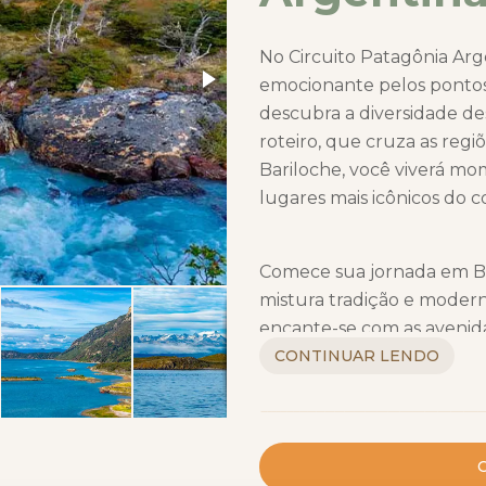
No Circuito Patagônia A
emocionante pelos pontos
descubra a diversidade de
roteiro, que cruza as regi
Bariloche, você viverá m
lugares mais icônicos do 
Comece sua jornada em B
mistura tradição e moderni
encante-se com as avenida
conhecida como a "Broadw
CONTINUAR LENDO
históricos, como La Boca, 
famoso por suas feiras de 
parques deslumbrantes, 
C
Febrero.