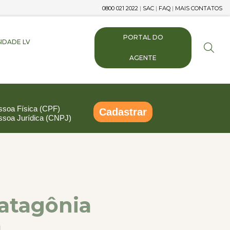
0800 021 2022
|
SAC
|
FAQ
|
MAIS CONTATOS
PORTAL DO
IDADE LV
AGENTE
ssoa Física (CPF)
Cadastrar
ssoa Jurídica (CNPJ)
pp
ail
Compartilhar
Patagônia
a