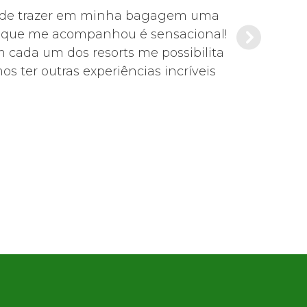
s pude trazer em minha bagagem uma
Foi tudo mu
de que me acompanhou é sensacional!
Es
m cada um dos resorts me possibilita
s ter outras experiências incríveis