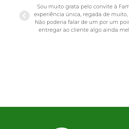
hoje em dia,
Sou muito grata pelo convite à Fa
sentante da
experiência única, regada de muito
educada,
Não poderia falar de um por um pois
0!
entregar ao cliente algo ainda mel