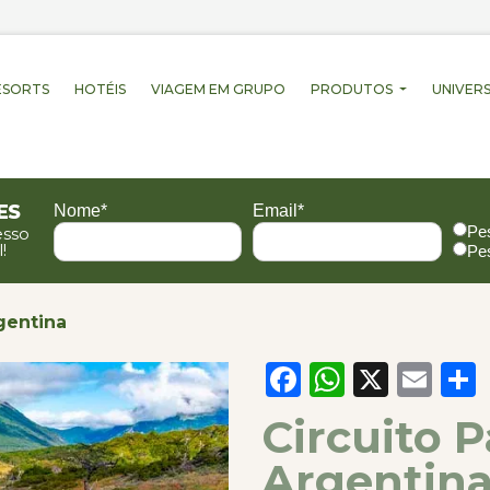
ESORTS
HOTÉIS
VIAGEM EM GRUPO
PRODUTOS
UNIVERS
es
Nome*
Email*
Pe
esso
!
Pe
gentina
Facebook
WhatsA
X
Em
Circuito 
Argentin