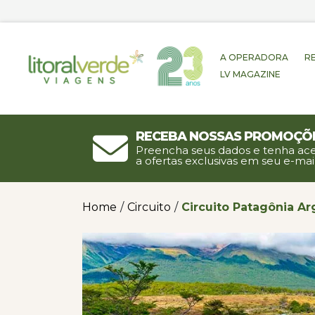
A OPERADORA
R
LV MAGAZINE
Receba nossas promoçõ
Preencha seus dados e tenha ac
a ofertas exclusivas em seu e-mail
Home
/
Circuito
/
Circuito Patagônia Ar