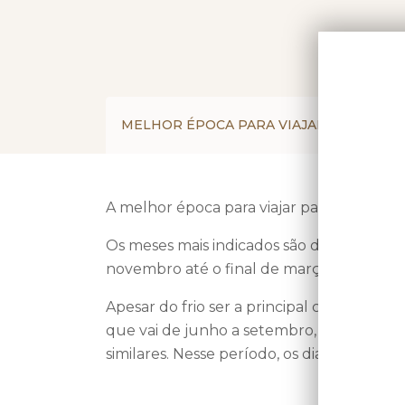
MELHOR ÉPOCA PARA VIAJAR
ROTE
A melhor época para viajar para a Patagôn
Os meses mais indicados são de dezembro
novembro até o final de março/início de 
Apesar do frio ser a principal característ
que vai de junho a setembro, apresenta 
similares. Nesse período, os dias são mais