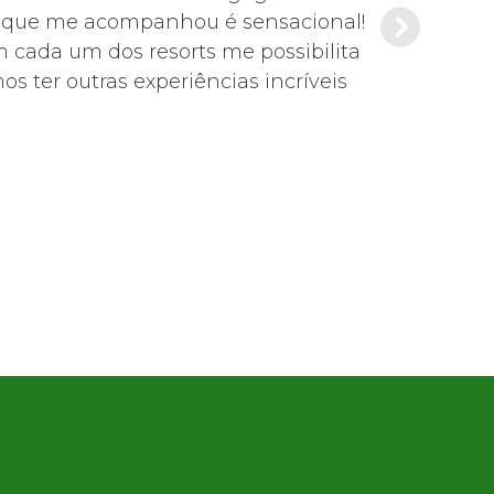
de que me acompanhou é sensacional!
Es
m cada um dos resorts me possibilita
s ter outras experiências incríveis