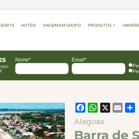
ESORTS
HOTÉIS
VIAGEM EM GRUPO
PRODUTOS
UNIVERS
es
Nome*
Email*
Pe
esso
!
Pe
Facebook
WhatsA
X
Em
Alagoas
Barra de 