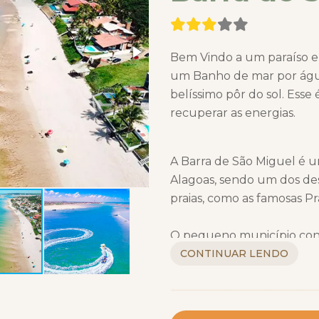
Bem Vindo a um paraíso em
um Banho de mar por água
belíssimo pôr do sol. Esse
recuperar as energias.
A Barra de São Miguel é 
Alagoas, sendo um dos des
praias, como as famosas Pr
O pequeno município cont
é um verdadeiro paraíso,
CONTINUAR LENDO
por uma grande barreira d
de São Miguel um dos me
Alagoas. Além das praias,