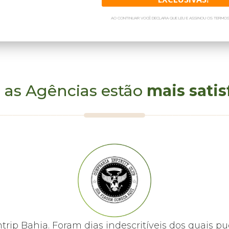
AO CONTINUAR VOCÊ DECLARA QUE LEU E ASSINOU OS TERMOS
 as Agências estão
mais satis
mtrip Bahia. Foram dias indescritíveis dos quai