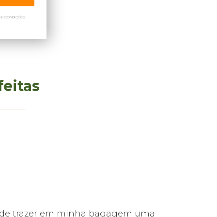
 E CONDIÇÕES.
feitas
s pude trazer em minha bagagem uma
Foi tudo mu