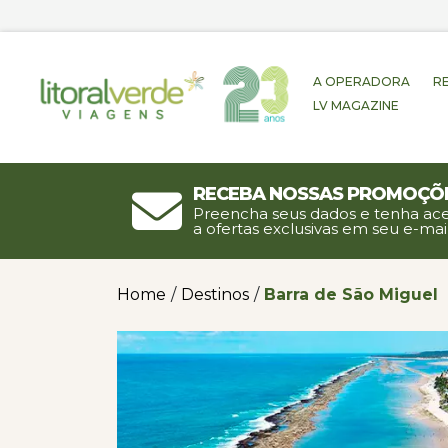
A OPERADORA
R
LV MAGAZINE
Receba nossas promoçõ
Preencha seus dados e tenha ac
a ofertas exclusivas em seu e-mail
Home
/
Destinos
/
Barra de São Miguel