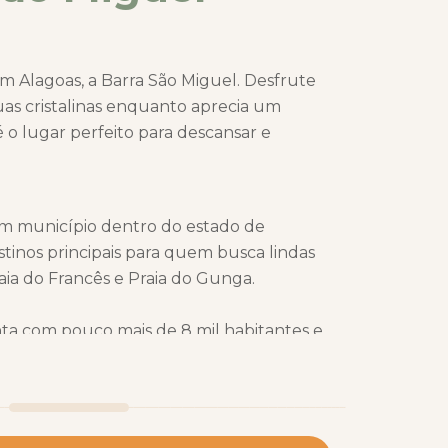
 Alagoas, a Barra São Miguel. Desfrute
s cristalinas enquanto aprecia um
 é o lugar perfeito para descansar e
um município dentro do estado de
tinos principais para quem busca lindas
aia do Francês e Praia do Gunga.
a com pouco mais de 8 mil habitantes e
 pois conta com um mar calmo, cercado
e arrecifes que fazem da praia da Barra
lhores pontos de banho no mar de
 a Barra de São Miguel apresenta muitas