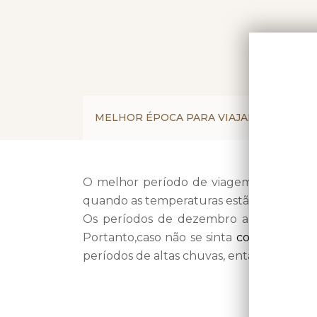
MELHOR ÉPOCA PARA VIAJAR
COMO
O melhor período de viagem para ir à B
quando as temperaturas estão mais altas e
Os períodos de dezembro a janeiro ten
Portanto,caso não se sinta
confortável
em
períodos de altas chuvas, então recom