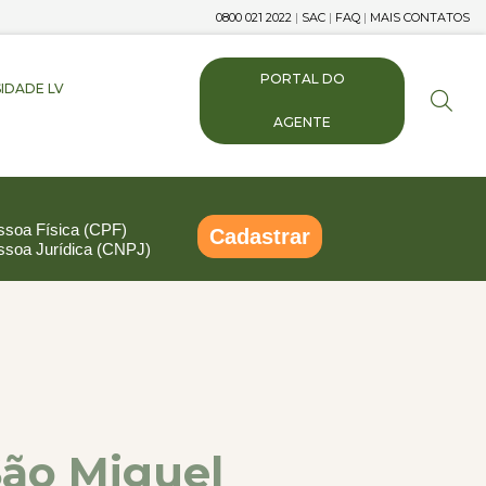
0800 021 2022
|
SAC
|
FAQ
|
MAIS CONTATOS
PORTAL DO
IDADE LV
AGENTE
ssoa Física (CPF)
Cadastrar
ssoa Jurídica (CNPJ)
pp
ail
Compartilhar
São Miguel