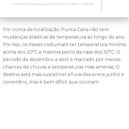
ONDE FICAR
DICA DO ESPECIALISTA
AO CONTINUAR VOCÊ DECLARA QUE LEU E ASSINOU OS TERMOS E CONDIÇÕES.
Contudo, uma das áreas mais concorridas do litoral é a região
da praia Bávaro, zona mais desenvolvida de Punta Cana, que
compreende grande parte dos seus hotéis. No quesito
Por conta da localização, Punta Cana não tem
diversão, os turistas podem se aventurar no parasailing e
mudanças drásticas de temperatura ao longo do ano.
curtir passeios de barco. É por ali também que fica o Bávaro
Por isso, os meses costumam ter temperatura mínima
Adventure Park. São mais de quarenta hectares com
acima dos 20°C e máxima perto da casa dos 30°C. O
diversas atividades ao ar livre, como paintball, trilhas a cavalo,
período de dezembro a abril é marcado por menos
tirolesa e passeios de segway. É possível pagar por atividade
chances de chuvas e temperaturas mais amenas. O
ou combos com diferentes atrações.
destino está mais suscetível a furacões entre junho e
novembro, mas é bem difícil que ocorram.
Outra opção de programa fora dos resorts, principalmente
para quem viaja com crianças, é o Manati Parak. O parque de
diversões focado na natureza local permite nadar com
golfinhos, interagir com araras, macacos e tartarugas.
Também é possível assistir shows temáticos sobre a cultura
local. Mais distante da Praia Bávaro, o Dolphin Explorer é uma