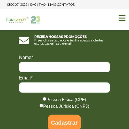
0800 021 2022
|
SAC
|
FAQ
|
MAIS CONTATOS
Receba nossas promoções
Preencha seus dados e tenha acesso a ofertas
exclusivas em seu e-mail!
Nome*
Email*
Pessoa Física (CPF)
Pessoa Jurídica (CNPJ)
Cadastrar