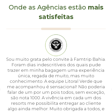
alternativa para brincar com golfinhos.
Onde as Agências estão
mais
Quem decide ir além de Punta Cana acaba se deslocando
satisfeitas
até Bayahibe, de van ou ônibus, para fazer passeios de barco
pelas redondezas. O mais comum leva até as praias da Ilha
Saona, com direito a parada em piscinas naturais para que os
turistas façam snorkel nas águas cristalinas da região.
e
Sou muito grata pelo convite à Famtrip Bahia.
Fo
em
Foram dias indescritíveis dos quais pude
é 
 e
trazer em minha bagagem uma experiência
cei
única, regada de muito, mas muito
 o
conhecimento. A equipe Litoral Verde que
bá.
me acompanhou é sensacional! Não poderia
a
falar de um por um pois todos, sem exceção,
a,
são nota 1000. A vivência em cada um dos
em
resorts me possibilita entregar ao cliente
algo ainda melhor. Muito obrigada a todos, e