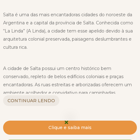
Salta é uma das mais encantadoras cidades do noroeste da
Argentina e a capital da província de Salta. Conhecida como
“La Linda” (A Linda), a cidade tem esse apelido devido à sua
arquitetura colonial preservada, paisagens deslumbrantes e
cultura rica.
A cidade de Salta possui um centro histórico bem
conservado, repleto de belos edifícios coloniais e praças
encantadoras. As ruas estreitas e arborizadas oferecem um
ambiente acolhedor e convidativo para caminhadas,
CONTINUAR LENDO
permitindo que os visitantes mergulhem na atmosfera
encantadora da cidade.
A Catedral Basílica de Salta, com sua bela fachada
Clique e saiba mais
neoclássica, é uma das principais atrações da cidade. Outro