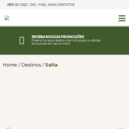
0800 021 2022
|
SAC
|
FAQ
|
MAIS CONTATOS
Receba nossas promoções
Preencha seus dados e tenha acesso a ofertas
exclusivas em seu e-mail!
Home
/
Destinos
/
Salta