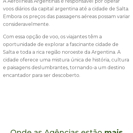
A Aerolíneas Argentinas é responsável por operar
Salta também é um ponto de partida para explorar o famoso
voos diários da capital argentina até a cidade de Salta.
Trem das Nuvens, uma jornada ferroviária que leva os
Embora os preços das passagens aéreas possam variar
passageiros através de paisagens montanhosas incríveis,
consideravelmente.
alcançando altitudes impressionantes.
Com essa opção de voo, os viajantes têm a
oportunidade de explorar a fascinante cidade de
Em resumo, Salta é uma cidade encantadora e cativante,
Salta e toda a rica região noroeste da Argentina. A
com uma combinação única de história, cultura, natureza e
cidade oferece uma mistura única de história, cultura
gastronomia. É um destino imperdível para os viajantes que
e paisagens deslumbrantes, tornando-a um destino
desejam vivenciar a autêntica cultura argentina e explorar as
encantador para ser descoberto.
maravilhas da região noroeste do país.
Onde as Agências estão
mais