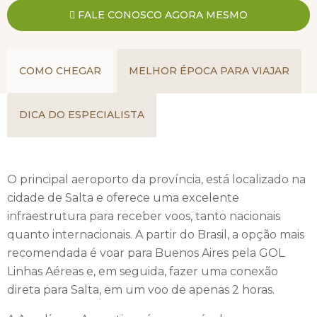
destaque é o Cerro San Bernardo, uma colina que oferece
FALE CONOSCO AGORA MESMO
uma vista panorâmica deslumbrante da cidade e dos
arredores.
COMO CHEGAR
MELHOR ÉPOCA PARA VIAJAR
A cultura em Salta é rica e diversificada, e os viajantes têm a
oportunidade de apreciar a música folclórica argentina,
especialmente a famosa "zamba". A culinária regional
DICA DO ESPECIALISTA
também é uma parte importante da experiência em Salta,
com pratos como a empanada salteña e o locro, um
tradicional ensopado argentino.
O principal aeroporto da província, está localizado na
cidade de Salta e oferece uma excelente
Além da cidade, a província de Salta oferece paisagens
infraestrutura para receber voos, tanto nacionais
naturais espetaculares, como a Quebrada de Humahuaca,
quanto internacionais. A partir do Brasil, a opção mais
um cânion de tirar o fôlego que foi declarado Patrimônio da
recomendada é voar para Buenos Aires pela GOL
Humanidade pela UNESCO. Outro destaque é a Rota do
Linhas Aéreas e, em seguida, fazer uma conexão
Vinho de Cafayate, onde os visitantes podem degustar
direta para Salta, em um voo de apenas 2 horas.
vinhos produzidos na região, famosos pela qualidade e sabor.