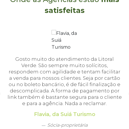
satisfeitas
l
Gosto muito do atendimento da Litoral
e
Verde. São sempre muito solícitos,
b
respondem com agilidade e tentam facilitar
a
a venda para nossos clientes. Seja por cartão
tr
ou no boleto bancário, é de fácil finalização e
a
l
descomplicada. A forma de pagamento por
re
link também é bastante segura para o cliente
e para a agência. Nada a reclamar.
l
b
Flavia, da Suiá Turismo
Sócia-proprietária