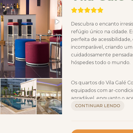
Descubra o encanto irresis
refúgio único na cidade.
perfeita de acessibilidade
incomparável, criando u
cuidadosamente pensadas 
hóspedes todo o mundo.
Os quartos do Vila Galé C
equipados com ar-condici
agradável, enquanto o acess
gratuito disponível em tod
CONTINUAR LENDO
Além disso, a experiência 
se estende a uma piscina 