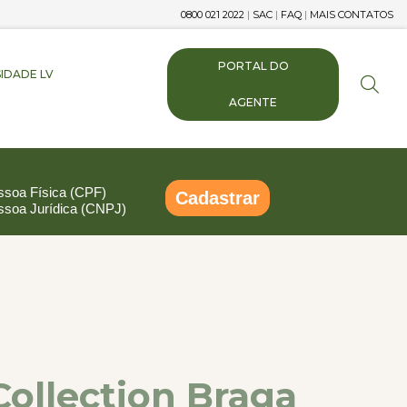
0800 021 2022
|
SAC
|
FAQ
|
MAIS CONTATOS
PORTAL DO
IDADE LV
AGENTE
ssoa Física (CPF)
Cadastrar
ssoa Jurídica (CNPJ)
pp
ail
Compartilhar
Collection Braga