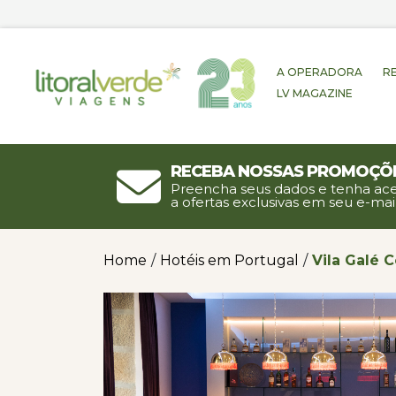
A OPERADORA
R
LV MAGAZINE
Receba nossas promoçõ
Preencha seus dados e tenha ac
a ofertas exclusivas em seu e-mail
Home
/
Hotéis em Portugal
/
Vila Galé C