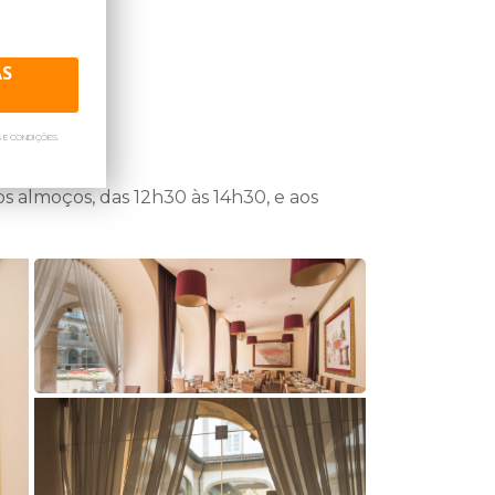
s membros. Entre em contato com nosso
is!
AS
 E CONDIÇÕES.
s almoços, das 12h30 às 14h30, e aos