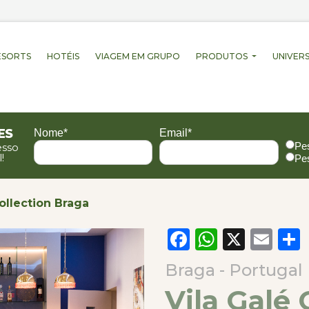
ESORTS
HOTÉIS
VIAGEM EM GRUPO
PRODUTOS
UNIVERS
es
Nome*
Email*
Pe
esso
!
Pe
ollection Braga
Facebook
WhatsA
X
Em
Braga - Portugal
Vila Galé 