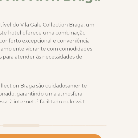
tível do Vila Gale Collection Braga, um
 Este hotel oferece uma combinação
, conforto excepcional e conveniência
m ambiente vibrante com comodidades
para atender às necessidades de
ollection Braga são cuidadosamente
onado, garantindo uma atmosfera
o à internet é facilitado pelo wi-fi
as as áreas.
oferecida pelo Vila Galé Collection Braga
relaxante e um café da manhã delicioso,