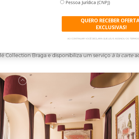
formato para cada um do
Pessoa Jurídica (CNPJ)
setor de grupos e saiba ma
QUERO RECEBER OFERT
EXCLUSIVAS!
l
AO CONTINUAR VOCÊ DECLARA QUE LEU E ASSINOU OS TERMOS
é Collection Braga e disponibiliza um serviço
à la carte
ao