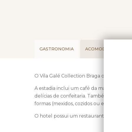
GASTRONOMIA
ACOMODAÇÕES
O Vila Galé Collection Braga oferece uma
A estadia inclui um café da manhã complet
delícias de confeitaria. Também há dispos
formas (mexidos, cozidos ou estrelados), fe
O hotel possui um restaurante e um bar.