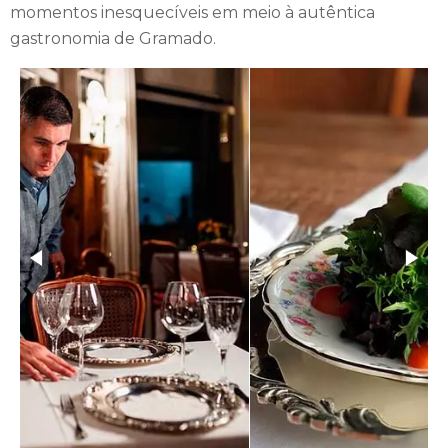
momentos inesquecíveis em meio à autêntica
especiais.
gastronomia de Gramado.
Além de todas as comodidades e do cenário encantador, a
Estalagem St. Hubertus faz parte da prestigiada Associação
de Hotéis Roteiros de Charme, um selo de qualidade que
atesta sua autenticidade, serviços excepcionais e conforto.
Sua localização privilegiada, à beira do Lago Negro,
complementa o encanto deste lugar especial.
No entanto, o maior tesouro da Estalagem St. Hubertus é
sua equipe dedicada e pronta para receber e servir. O
atendimento caloroso e personalizado dos funcionários
garante que os hóspedes se sintam verdadeiramente
acolhidos e bem cuidados durante toda a estadia.
Seja para uma escapada romântica, uma viagem relaxante
ou uma jornada de descoberta pelas belezas de Gramado, a