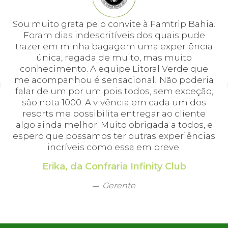
e
Sou muito grata pelo convite à Famtrip Bahia.
Fo
em
Foram dias indescritíveis dos quais pude
é 
 e
trazer em minha bagagem uma experiência
cei
única, regada de muito, mas muito
 o
conhecimento. A equipe Litoral Verde que
bá.
me acompanhou é sensacional! Não poderia
a
falar de um por um pois todos, sem exceção,
a,
são nota 1000. A vivência em cada um dos
em
resorts me possibilita entregar ao cliente
algo ainda melhor. Muito obrigada a todos, e
espero que possamos ter outras experiências
incríveis como essa em breve.
Erika, da Confraria Infinity Club
Gerente