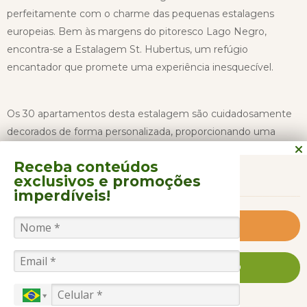
perfeitamente com o charme das pequenas estalagens
europeias. Bem às margens do pitoresco Lago Negro,
encontra-se a Estalagem St. Hubertus, um refúgio
encantador que promete uma experiência inesquecível.
Os 30 apartamentos desta estalagem são cuidadosamente
decorados de forma personalizada, proporcionando uma
sensação única de acolhimento. Cada quarto é equipado
Receba conteúdos
CONTINUAR LENDO
com comodidades modernas, como ar-condicionado,
exclusivos
e promoções
calefação, telefone, frigobar, TV LCD, cofre e secador de
imperdíveis!
cabelos, garantindo que os hóspedes tenham todo o
conforto necessário para uma estadia relaxante.
Saiba Mais
A área social da Estalagem St. Hubertus é um verdadeiro
FALE CONOSCO AGORA MESMO
convite ao deleite e ao relaxamento. Os hóspedes podem
desfrutar da piscina térmica coberta, onde podem nadar e