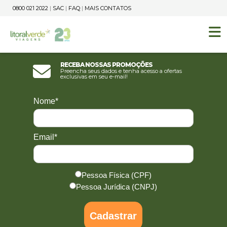
0800 021 2022
|
SAC
|
FAQ
|
MAIS CONTATOS
Receba nossas promoções
Preencha seus dados e tenha acesso a ofertas
exclusivas em seu e-mail!
Nome*
Email*
Pessoa Física (CPF)
Pessoa Jurídica (CNPJ)
Cadastrar