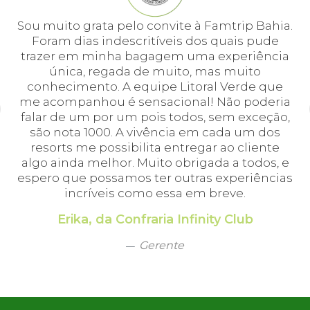
e
Sou muito grata pelo convite à Famtrip Bahia.
Fo
em
Foram dias indescritíveis dos quais pude
é 
 e
trazer em minha bagagem uma experiência
cei
única, regada de muito, mas muito
 o
conhecimento. A equipe Litoral Verde que
bá.
me acompanhou é sensacional! Não poderia
a
falar de um por um pois todos, sem exceção,
a,
são nota 1000. A vivência em cada um dos
em
resorts me possibilita entregar ao cliente
algo ainda melhor. Muito obrigada a todos, e
espero que possamos ter outras experiências
incríveis como essa em breve.
Erika, da Confraria Infinity Club
Gerente