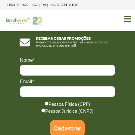
0800 021 2022
|
SAC
|
FAQ
|
MAIS CONTATOS
Receba nossas promoções
Preencha seus dados e tenha acesso a ofertas
exclusivas em seu e-mail!
Nome*
Email*
Pessoa Física (CPF)
Pessoa Jurídica (CNPJ)
Cadastrar