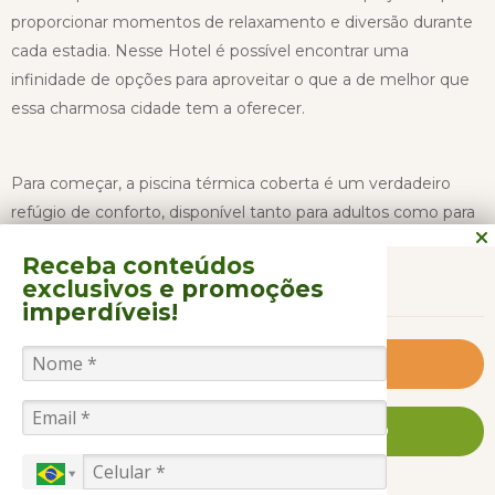
proporcionar momentos de relaxamento e diversão durante
cada estadia. Nesse Hotel é possível encontrar uma
infinidade de opções para aproveitar o que a de melhor que
essa charmosa cidade tem a oferecer.
Para começar, a piscina térmica coberta é um verdadeiro
refúgio de conforto, disponível tanto para adultos como para
as crianças. Independentemente das condições climáticas lá
Receba conteúdos
CONTINUAR LENDO
fora, os hóspedes do Hotel Laghetto Gramado poderão
exclusivos
e promoções
desfrutar de um mergulho relaxante em uma água
imperdíveis!
agradavelmente aquecida.
Saiba Mais
Se busca uma forma de relaxar ainda mais, a sauna seca está
à disposição de todos os hóspedes. Perfeita para desintoxicar
FALE CONOSCO AGORA MESMO
e revigorar o corpo, é o lugar ideal para liberar o estresse e se
sentir renovado.