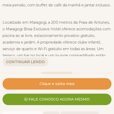
meia pensão, com buffet de café da manhã e jantar inclusos.
Localizado em Maragogi, a 200 metros da Praia de Antunes,
o Maragogi Brisa Exclusive Hotel oferece acomodações com
piscina ao ar livre, estacionamento privativo gratuito,
academia e jardim. A propriedade oferece clube infantil,
serviço de quarto e Wi-Fi gratuito em todas as áreas. Um
terraço, um bar no local e um lounge compartilhado estão
CONTINUAR LENDO
disponíveis.
O Maragogi Brisa Exclusive Hotel fica a 200 metros da Praia
de Barra Grande e a 4,2 km das Piscinas Naturais Galés. O
Clique e saiba mais
aeroporto mais próximo é o Aeroporto Internacional do
Recife/Guararapes - Gilberto Freyre, a 117 km da
FALE CONOSCO AGORA MESMO
acomodação.