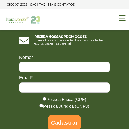
0800 021 2022
|
SAC
|
FAQ
|
MAIS CONTATOS
Receba nossas promoções
Preencha seus dados e tenha acesso a ofertas
exclusivas em seu e-mail!
Nome*
Email*
Pessoa Física (CPF)
Pessoa Jurídica (CNPJ)
Cadastrar