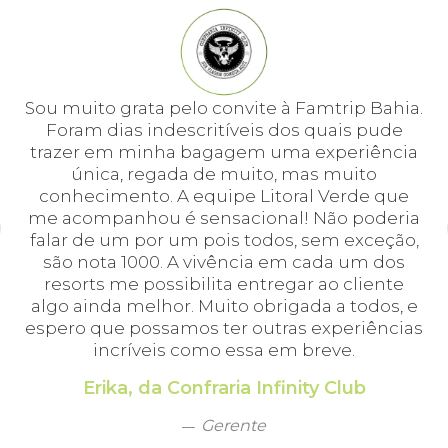
e
Sou muito grata pelo convite à Famtrip Bahia.
Fo
em
Foram dias indescritíveis dos quais pude
é 
 e
trazer em minha bagagem uma experiência
cei
única, regada de muito, mas muito
 o
conhecimento. A equipe Litoral Verde que
bá.
me acompanhou é sensacional! Não poderia
a
falar de um por um pois todos, sem exceção,
a,
são nota 1000. A vivência em cada um dos
em
resorts me possibilita entregar ao cliente
algo ainda melhor. Muito obrigada a todos, e
espero que possamos ter outras experiências
incríveis como essa em breve.
Erika, da Confraria Infinity Club
Gerente