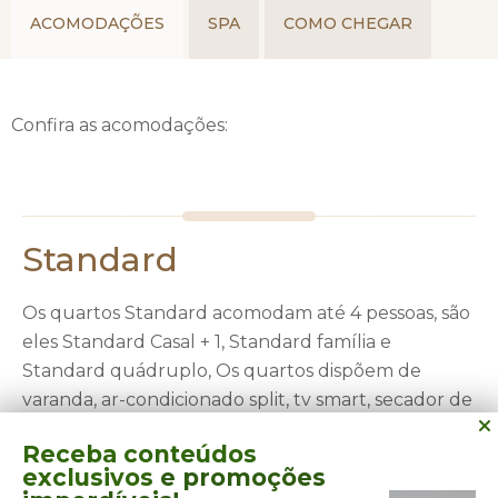
Nós da Litoral Verde Viagens também montamos seu grupo
ACOMODAÇÕES
SPA
COMO CHEGAR
ou evento para viajar para este Hotel, sempre definindo o
melhor formato para cada um dos membros. Entre em
contato com nosso setor de grupos e saiba mais!
Confira as acomodações:
Standard
Os quartos Standard acomodam até 4 pessoas, são
eles Standard Casal + 1, Standard família e
Standard quádruplo, Os quartos dispõem de
varanda, ar-condicionado split, tv smart, secador de
cabelos, cofre, wifi e frigobar, fica localizado no
Receba conteúdos
térreo e não tem vista para o mar.
exclusivos
e promoções