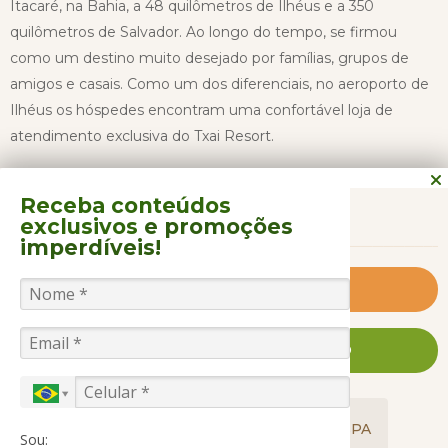
Itacaré, na Bahia, a 48 quilômetros de Ilhéus e a 350
quilômetros de Salvador. Ao longo do tempo, se firmou
como um destino muito desejado por famílias, grupos de
amigos e casais. Como um dos diferenciais, no aeroporto de
Ilhéus os hóspedes encontram uma confortável loja de
atendimento exclusiva do Txai Resort.
Receba conteúdos
CONTINUAR LENDO
O Resort está instalado em uma propriedade de 90 hectares
exclusivos
e promoções
que, no passado, já foi uma fazenda produtora de coco e
imperdíveis!
cacau. A estrutura original deu lugar a áreas confortáveis,
belos jardins, seis piscinas, saunas seca e a vapor, quadras de
Clique e saiba mais
tênis, spa com piscina aquecida, sala de TV e de jogos, com o
extra de uma bela visão da costa a partir de diversos pontos
FALE CONOSCO AGORA MESMO
do local. No fitness center, por exemplo, nada de espelhos: o
hóspede se exercita olhando a natureza.
GASTRONOMIA
ACOMODAÇÕES
SPA
Por falar em natureza, o Txai Resort oferece ainda
Sou: