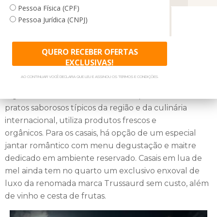
caminhada com biólogos por trilhas pela exuberante mata do
Pessoa Física (CPF)
Pessoa Jurídica (CNPJ)
entorno do hotel, é um passeio cheio de belas descobertas.
DICA DO ESPECIALISTA
PERTO DALI
Entre os meses de dezembro a março, com sorte, os
hóspedes podem ainda acompanhar o trabalho do Projeto
QUERO RECEBER OFERTAS
TRASLADOS
COMO CHEGAR
Tamar na soltura dos filhotes das tartarugas marinhas. Uma
EXCLUSIVAS!
experiência inesquecível.
AO CONTINUAR VOCÊ DECLARA QUE LEU E ASSINOU OS TERMOS E CONDIÇÕES.
A gastronomia do Txai Resort é surpreendente. Com
A infraestrutura do Txai Resort se estende até a beira do mar,
pratos saborosos típicos da região e da culinária
na praia de Itacarezinho, onde os turistas têm serviço
internacional, utiliza produtos frescos e
exclusivo, áreas com cabanas e tokens para chamar os
orgânicos. Para os casais, há opção de um especial
garçons do Resort - dá para escolher drinks e comidinhas
jantar romântico com menu degustação e maitre
sem tirar os pés da areia. Conta ainda com diversos sofás e
dedicado em ambiente reservado. Casais em lua de
redes pelas áreas externas, que funcionam como ponto de
mel ainda tem no quarto um exclusivo enxoval de
descanso para relaxar, ler um livro ou, simplesmente, bater
luxo da renomada marca Trussaurd sem custo, além
papo.
de vinho e cesta de frutas.
Para chegar a esse pedacinho da costa baiana, uma das