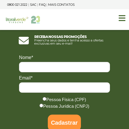
0800 021 2022
|
SAC
|
FAQ
|
MAIS CONTATOS
Receba nossas promoções
Preencha seus dados e tenha acesso a ofertas
exclusivas em seu e-mail!
Nome*
Email*
Pessoa Física (CPF)
Pessoa Jurídica (CNPJ)
Cadastrar