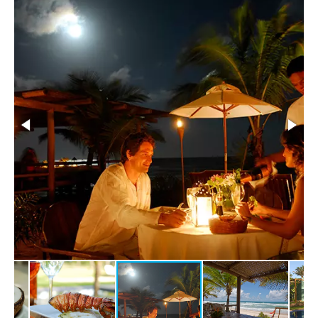
alternativas mais comuns é pelo Aeroporto de Ilhéus, que
recebe voos de diversas cidades brasileiras. Hóspedes do Txai
tem como benefício extra o acesso a uma sala vip exclusiva
no desembarque e embarque. Outra opção é utilizar o
heliponto do Resort.
Casa de passeios: O Txai Resort promove atividades e
passeios pela região na sua Casa de Passeios. Mediante
pagamento adicional, os hóspedes podem conhecer praias
desertas, cachoeiras e piscinas naturais. Também há
alternativas especificas para surfista, com roteiros que levam
aos melhores lugares para a prática da atividade na região.
Consulte pacotes para sua estada no Txai Resort Hotel, em
Itacaré, BA. Desfrute de serviços diferenciados como spa,
concierge e reserve sua viagem de réveillon, férias de janeiro,
férias de julho, feriados e baixa temporada conosco. Temos