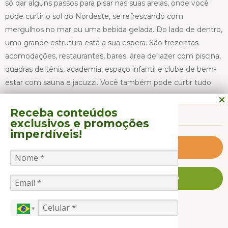
só dar alguns passos para pisar nas suas areias, onde você
pode curtir o sol do Nordeste, se refrescando com
mergulhos no mar ou uma bebida gelada. Do lado de dentro,
uma grande estrutura está a sua espera. São trezentas
acomodações, restaurantes, bares, área de lazer com piscina,
quadras de tênis, academia, espaço infantil e clube de bem-
estar com sauna e jacuzzi. Você também pode curtir tudo
que Fortaleza tem de melhor. Por causa da posição central
CONTINUAR LENDO
do Vila Galé Fortaleza, fica fácil conhecer praias como o
Receba conteúdos
exclusivos
e promoções
Titazinho, o Mercado Central, a conhecida feirinha de
imperdíveis!
artesanato e a agitação da vida noturna da Praia de Meireles
Reserve você mesmo
e de Iracema.
FALE CONOSCO AGORA MESMO
Nós da Litoral Verde Viagens também montamos seu grupo
ou evento para viajar para este Hotel, sempre definindo o
melhor formato para cada um dos membros. Entre em
GASTRONOMIA
ACOMODAÇÕES
contato com nosso setor de grupos e saiba mais!