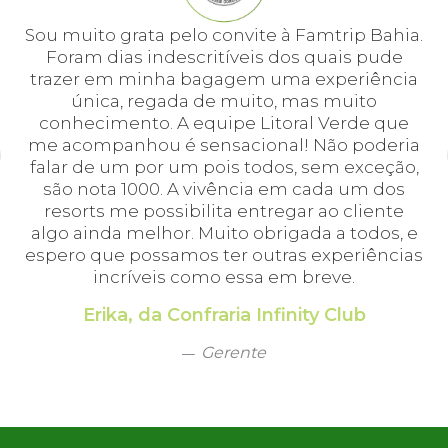
e
Sou muito grata pelo convite à Famtrip Bahia.
Fo
em
Foram dias indescritíveis dos quais pude
é 
 e
trazer em minha bagagem uma experiência
cei
única, regada de muito, mas muito
 o
conhecimento. A equipe Litoral Verde que
bá.
me acompanhou é sensacional! Não poderia
a
falar de um por um pois todos, sem exceção,
a,
são nota 1000. A vivência em cada um dos
em
resorts me possibilita entregar ao cliente
algo ainda melhor. Muito obrigada a todos, e
espero que possamos ter outras experiências
incríveis como essa em breve.
Erika, da Confraria Infinity Club
Gerente