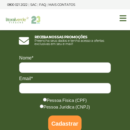
0800 021 2022
|
SAC
|
FAQ
|
MAIS CONTATOS
Receba nossas promoções
Preencha seus dados e tenha acesso a ofertas
exclusivas em seu e-mail!
Nome*
Email*
Pessoa Física (CPF)
Pessoa Jurídica (CNPJ)
Cadastrar