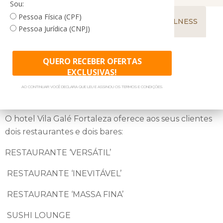
Sou:
Pessoa Física (CPF)
TRASLADOS
COMO CHEGAR
WELLNESS
Pessoa Jurídica (CNPJ)
PERTO DALI
PARA CRIANÇAS
QUERO RECEBER OFERTAS
EXCLUSIVAS!
AO CONTINUAR VOCÊ DECLARA QUE LEU E ASSINOU OS TERMOS E CONDIÇÕES.
RESTAURANTES E BARES
O hotel Vila Galé Fortaleza oferece aos seus clientes
dois restaurantes e dois bares:
RESTAURANTE ‘VERSÁTIL’
RESTAURANTE ‘INEVITÁVEL’
RESTAURANTE ‘MASSA FINA’
SUSHI LOUNGE