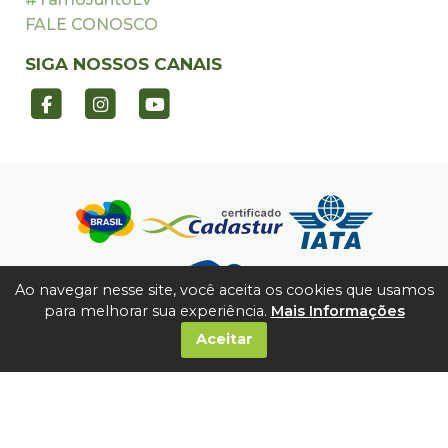
FALE CONOSCO
SIGA NOSSOS CANAIS
Ao navegar nesse site, você aceita os cookies que usamos
para melhorar sua experiência.
Mais Informações
Aceitar
©2026 TODOS OS DIREITOS RESERVADOS. | L. V.
OPERADORA DE VIAGENS E TURISMO LTDA | CNPJ:
10.218.043/0001-00