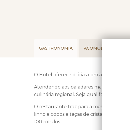
GASTRONOMIA
ACOMODAÇÕES
O Hotel oferece diárias com a opção de 
Atendendo aos paladares mais diversos, o
culinária regional. Seja qual for a escol
O restaurante traz para a mesa a experiê
linho e copos e taças de cristal. E para t
100 rótulos.