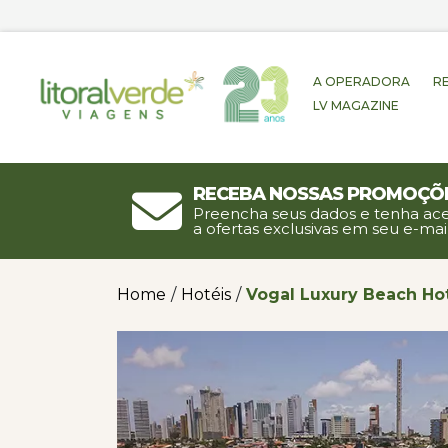
A OPERADORA
R
LV MAGAZINE
Receba nossas promoçõ
Preencha seus dados e tenha ac
a ofertas exclusivas em seu e-mail
Home
/
Hotéis
/
Vogal Luxury Beach Ho