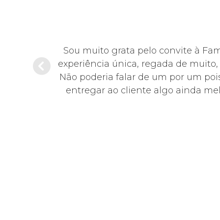
hoje em dia,
Sou muito grata pelo convite à Fa
sentante da
experiência única, regada de muito
educada,
Não poderia falar de um por um pois
0!
entregar ao cliente algo ainda mel