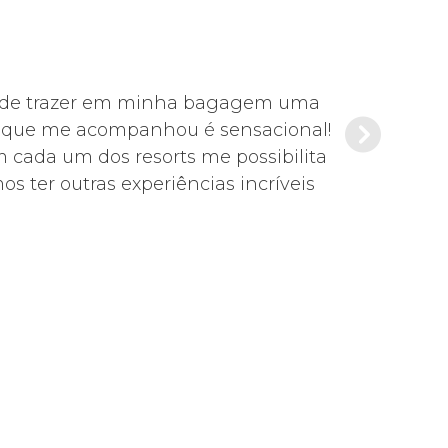
s pude trazer em minha bagagem uma
Foi tudo mu
de que me acompanhou é sensacional!
Es
m cada um dos resorts me possibilita
s ter outras experiências incríveis