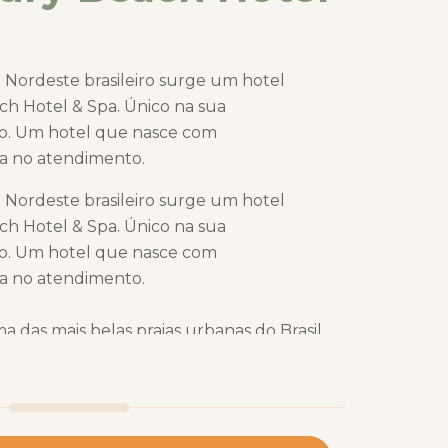
 Nordeste brasileiro surge um hotel
ch Hotel & Spa. Único na sua
ção. Um hotel que nasce com
ia no atendimento.
 Nordeste brasileiro surge um hotel
ch Hotel & Spa. Único na sua
ção. Um hotel que nasce com
ia no atendimento.
 das mais belas praias urbanas do Brasil,
 Vogal convida à experiência do Bem-Estar,
a sua localização privilegiada, o Vogal
nserido no roteiro dos melhores
m convite para conhecer a gastronomia, a