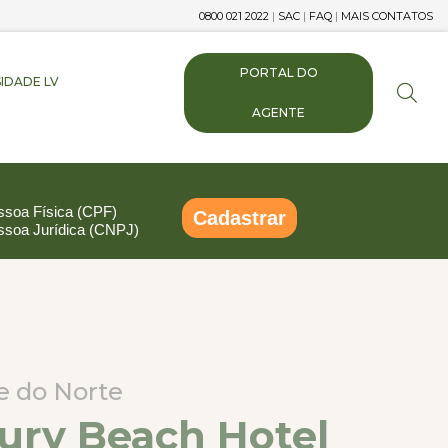
0800 021 2022
|
SAC
|
FAQ
|
MAIS CONTATOS
PORTAL DO
IDADE LV
AGENTE
ssoa Física (CPF)
Cadastrar
ssoa Jurídica (CNPJ)
pp
ail
Compartilhar
de do Norte
ury Beach Hotel