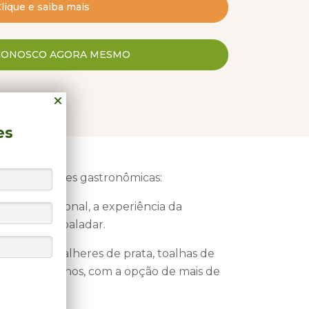
lique e saiba mais
cas da região.
ior do Vogal Luxury Beach Hotel foram
CONOSCO AGORA MESMO
amento acústico que possibilita um
rivacidade e tranquilidade. A arquitetura
o hotel compõem com a natureza um belo
es
proximidade com a natureza e um tempo
ferece toda uma estrutura para o seu bem-
ê tem 2 opções gastronômicas:
cademia, sauna, e acompanhamento de
 Yoga, solicitados com antecedência.
o internacional, a experiência da
 aguçar seu paladar.
spedes o exclusivo Spa da marca francesa
alhes dos talheres de prata, toalhas de
riginais da região da Provence. Terapias
a carta de vinhos, com a opção de mais de
om tecnologia e ingredientes naturais
o e bem-estar.