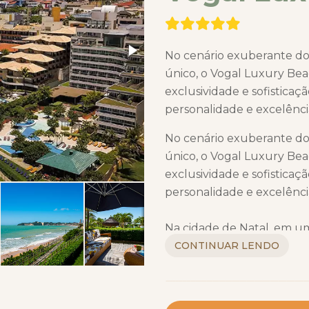
No cenário exuberante do
único, o Vogal Luxury Bea
exclusividade e sofistica
personalidade e excelênc
No cenário exuberante do
único, o Vogal Luxury Bea
exclusividade e sofistica
personalidade e excelênc
Na cidade de Natal, em uma
a praia de Ponta Negra, o
CONTINUAR LENDO
com conforto e requinte. N
Luxury Beach Hotel está i
restaurantes da cidade. U