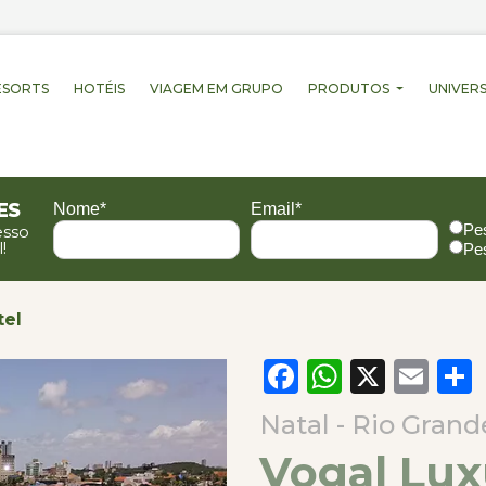
ESORTS
HOTÉIS
VIAGEM EM GRUPO
PRODUTOS
UNIVERS
es
Nome*
Email*
Pe
esso
!
Pe
tel
Facebook
WhatsA
X
Em
Natal - Rio Gran
Vogal Lux