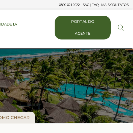
0800 021 2022
|
SAC
|
FAQ
|
MAIS CONTATOS
PORTAL DO
IDADE LV
AGENTE
OMO CHEGAR