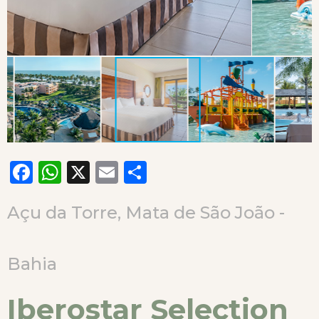
Facebook
WhatsApp
X
Email
Compartilhar
Açu da Torre, Mata de São João -
Bahia
Iberostar Selection