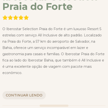
Praia do Forte
O Iberostar Selection Praia do Forte é um luxuoso Resort 5
estrelas com serviço All Inclusive de alto padrão. Localizado
na Praia do Forte, a 57 km do aeroporto de Salvador, na
Bahia, oferece um serviço incomparável em lazer e
gastronomia para casais e famílias. O Iberostar Praia do Forte
fica ao lado do Iberostar Bahia, que também é All Inclusive e
é uma excelente opção de viagem com pacote mais
econômico.
CONTINUAR LENDO
Lindas piscinas com bar molhado, deslumbrante praia,
excelente gastronomia nacional e internacional, luxuosas