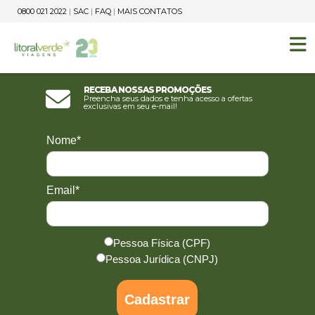
0800 021 2022
|
SAC
|
FAQ
|
MAIS CONTATOS
Receba nossas promoções
Preencha seus dados e tenha acesso a ofertas
exclusivas em seu e-mail!
Nome*
Email*
Pessoa Física (CPF)
Pessoa Jurídica (CNPJ)
Cadastrar