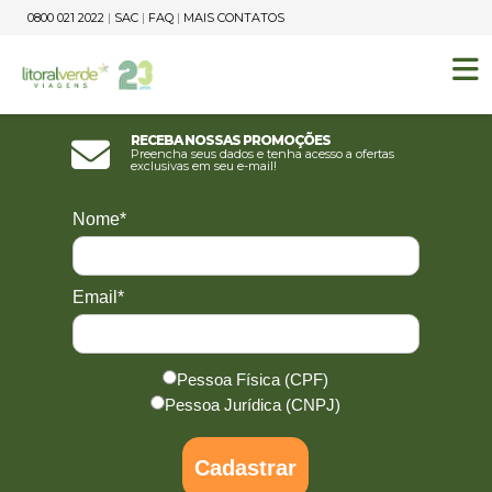
0800 021 2022
|
SAC
|
FAQ
|
MAIS CONTATOS
Receba nossas promoções
Preencha seus dados e tenha acesso a ofertas
exclusivas em seu e-mail!
Nome*
Email*
Pessoa Física (CPF)
Pessoa Jurídica (CNPJ)
Cadastrar