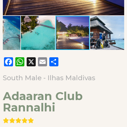
Facebook
WhatsApp
X
Email
Compartilhar
South Male - Ilhas Maldivas
Adaaran Club
Rannalhi