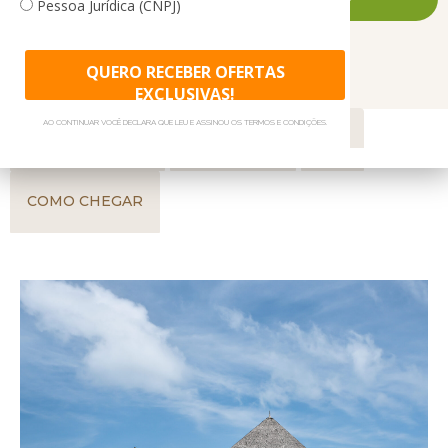
Pessoa Jurídica (CNPJ)
Participe de um jogo de futebol de praia ou tente jogar vôlei
de praia para se divertir! Os entusiastas da pesca, amadores e
profissionais, podem participar de uma variedade de safáris
QUERO RECEBER OFERTAS
GALERIA DE FOTOS
GASTRONOMIA
projetados para surpreendê-lo e desafiá-lo em suas férias.
EXCLUSIVAS!
AO CONTINUAR VOCÊ DECLARA QUE LEU E ASSINOU OS TERMOS E CONDIÇÕES.
Nós da Litoral Verde Viagens também montamos seu grupo
ACOMODAÇÕES
TRASLADOS
SPA
ou evento para viajar para este Resort, sempre definindo o
melhor formato para cada um dos membros. Entre em
COMO CHEGAR
contato com nosso setor de grupos e saiba mais!