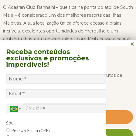
O Adaaran Club Rannalhi – que fica na ponta do atol de South
Male – é considerado um dos melhores resorts das Ilhas
Maldivas. A sua localização única oferece acesso à praias
incríveis, excelentes oportunidades de mergulho e um
ambiente bastante descontraído – com fácil acesso à capital
Malé.
Receba conteúdos
exclusivos
e promoções
imperdíveis!
O Adaaran Club Rannalhi está localizado a 45 minutos de
lancha do Aeroporto Internacional de Malé.
CONTINUAR LENDO
Nade ao lado de criaturas marinhas que habitam o Oceano
Índico, mergulhe sob a sombra de uma arraia gigante ou
fique a poucos centímetros de um dos animais mais gentis
Saiba Mais
Sou:
do mundo: a tartaruga marinha.
Pessoa Física (CPF)
FALE CONOSCO AGORA MESMO