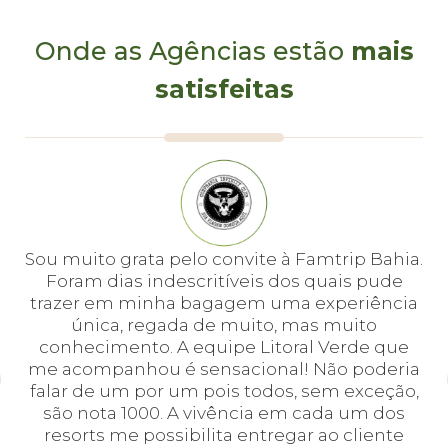
Onde as Agências estão
mais
satisfeitas
e
Sou muito grata pelo convite à Famtrip Bahia.
Fo
em
Foram dias indescritíveis dos quais pude
é 
 e
trazer em minha bagagem uma experiência
cei
única, regada de muito, mas muito
 o
conhecimento. A equipe Litoral Verde que
bá.
me acompanhou é sensacional! Não poderia
a
falar de um por um pois todos, sem exceção,
a,
são nota 1000. A vivência em cada um dos
em
resorts me possibilita entregar ao cliente