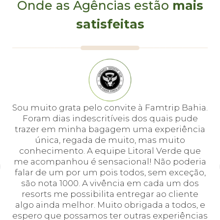
Onde as Agências estão
mais
satisfeitas
e
Sou muito grata pelo convite à Famtrip Bahia.
Fo
em
Foram dias indescritíveis dos quais pude
é 
 e
trazer em minha bagagem uma experiência
cei
única, regada de muito, mas muito
 o
conhecimento. A equipe Litoral Verde que
bá.
me acompanhou é sensacional! Não poderia
a
falar de um por um pois todos, sem exceção,
a,
são nota 1000. A vivência em cada um dos
em
resorts me possibilita entregar ao cliente
algo ainda melhor. Muito obrigada a todos, e
espero que possamos ter outras experiências