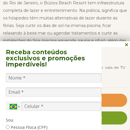
do Rio de Janeiro, o Búzios Beach Resort tem infraestrutura
completa de lazer e entretenimento. Na prática, significa que
os hóspedes têm muitas alternativas de lazer durante as
férias. Seja curtir os dias de sol na imensa piscina, ficar
relaxando à beira mar ou agendar tratamentos e curtir as
instalações do Spa (piscina aquecida, sauna e ofurô, além das
salas de massagens).
Receba conteúdos
exclusivos
e promoções
imperdíveis!
A área comum do Resort conta ainda com jardim, sala de TV,
CONTINUAR LENDO
salão de jogos, lojas, academia. Isso sem falar nos pontos
para a prática de esportes: quadra de tênis e de vôlei, campo
de futebol de areia, área para a prática de minigolfe e
também de arco e flecha, pista de skate e até um trapézio
Saiba Mais
para quem quiser tentar algumas acrobacias. Para as
crianças, há também o Kids Club que conta com diversos
FALE CONOSCO AGORA MESMO
Sou:
brinquedos, monitores e programação especial.
Pessoa Física (CPF)