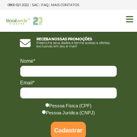
0800 021 2022
|
SAC
|
FAQ
|
MAIS CONTATOS
Receba nossas promoções
Preencha seus dados e tenha acesso a ofertas
exclusivas em seu e-mail!
Nome*
Email*
Pessoa Física (CPF)
Pessoa Jurídica (CNPJ)
Cadastrar