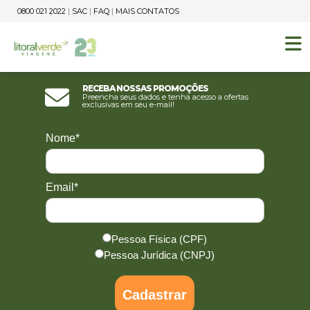
0800 021 2022
|
SAC
|
FAQ
|
MAIS CONTATOS
Receba nossas promoções
Preencha seus dados e tenha acesso a ofertas
exclusivas em seu e-mail!
Nome*
Email*
Pessoa Física (CPF)
Pessoa Jurídica (CNPJ)
Cadastrar