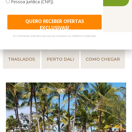
Pessoa Jurídica (CNPJ)
animada programação de lazer para todas as idades.
Consulte pacotes para suas férias no Cana Brava All Inclusive
QUERO RECEBER OFERTAS
GALERIA DE FOTOS
GASTRONOMIA
Resort Hotel. Conheça nossas promoções de viagens para
EXCLUSIVAS!
feriados, Natal, Réveillon, Férias de Janeiro e Férias de Julho.
AO CONTINUAR VOCÊ DECLARA QUE LEU E ASSINOU OS TERMOS E CONDIÇÕES.
Temos pacotes especiais para casamentos, lua de mel e
ACOMODAÇÕES
PARA CRIANÇAS
grupos.
TRASLADOS
PERTO DALI
COMO CHEGAR