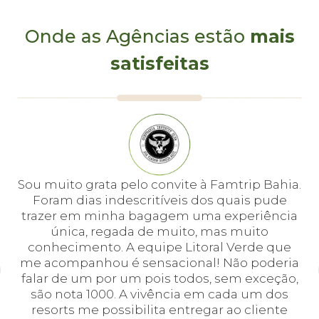
Onde as Agências estão
mais
satisfeitas
e
Sou muito grata pelo convite à Famtrip Bahia.
Fo
em
Foram dias indescritíveis dos quais pude
é 
 e
trazer em minha bagagem uma experiência
cei
única, regada de muito, mas muito
 o
conhecimento. A equipe Litoral Verde que
bá.
me acompanhou é sensacional! Não poderia
a
falar de um por um pois todos, sem exceção,
a,
são nota 1000. A vivência em cada um dos
em
resorts me possibilita entregar ao cliente