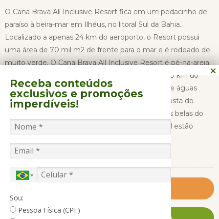
O Cana Brava All Inclusive Resort fica em um pedacinho de
paraíso à beira-mar em Ilhéus, no litoral Sul da Bahia.
Localizado a apenas 24 km do aeroporto, o Resort possui
uma área de 70 mil m2 de frente para o mar e é rodeado de
muito verde. O Cana Brava All Inclusive Resort é pé-na-areia
e fica no distrito de Olivença, a mais ou menos 20 km do
Receba conteúdos
aeroporto mais próximo, com um lindo espaço de águas
exclusivos
e promoções
ferruginosas e área verde de frente ao mar da Costa do
imperdíveis!
Cacau, um litoral extenso e uma das regiões mais belas do
sul da Bahia, onde a temperatura de verão e o sol estão
sempre presentes.
CONTINUAR LENDO
O Cana Brava All Inclusive Resort possui duas piscinas,
estrutura de praia, lago para esportes aquáticos, quadras de
Saiba Mais
Sou:
tênis, vôlei de praia, salão de jogos, academia, cinema e
Pessoa Física (CPF)
campo de futebol. Também oferece shows temáticos e
FALE CONOSCO AGORA MESMO