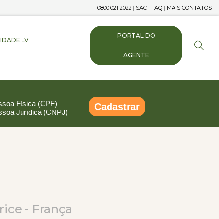
0800 021 2022
|
SAC
|
FAQ
|
MAIS CONTATOS
PORTAL DO
IDADE LV
AGENTE
ssoa Física (CPF)
Cadastrar
ssoa Jurídica (CNPJ)
pp
ail
Compartilhar
ice - França