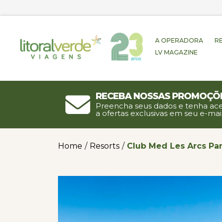
A OPERADORA
R
LV MAGAZINE
Receba nossas promoçõ
Preencha seus dados e tenha ac
a ofertas exclusivas em seu e-mail
Home
/
Resorts
/
Club Med Les Arcs P