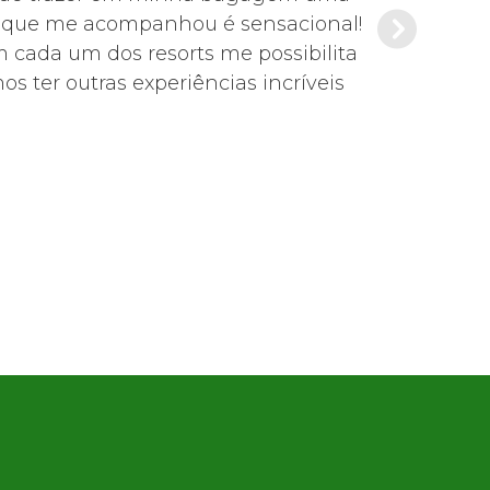
de que me acompanhou é sensacional!
Es
m cada um dos resorts me possibilita
s ter outras experiências incríveis