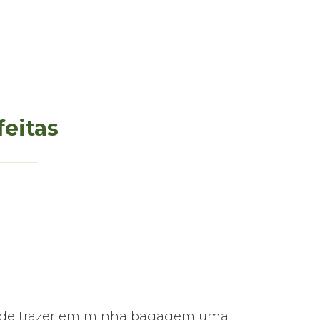
feitas
s pude trazer em minha bagagem uma
Foi tudo mu