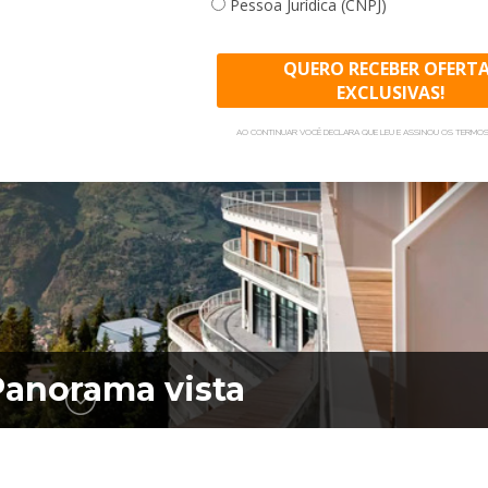
Pessoa Jurídica (CNPJ)
QUERO RECEBER OFERT
EXCLUSIVAS!
AO CONTINUAR VOCÊ DECLARA QUE LEU E ASSINOU OS TERMOS
Panorama vista