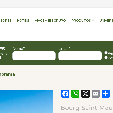
ESORTS
HOTÉIS
VIAGEM EM GRUPO
PRODUTOS
UNIVERS
es
Nome*
Email*
Pe
esso
!
Pe
anorama
Facebook
WhatsA
X
Em
Bourg-Saint-Maur