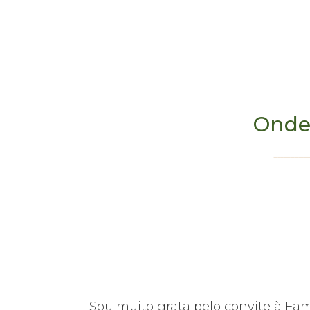
Onde
Club Med Les Arcs
hoje em dia,
Sou muito grata pelo convite à Fa