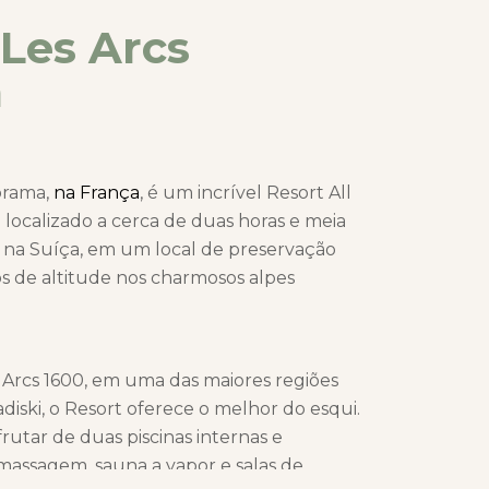
Les Arcs
a
orama,
na França
, é um incrível Resort All
á localizado a cerca de duas horas e meia
 na Suíça, em um local de preservação
os de altitude nos charmosos alpes
 Arcs 1600, em uma das maiores regiões
diski, o Resort oferece o melhor do esqui.
tar de duas piscinas internas e
massagem, sauna a vapor e salas de