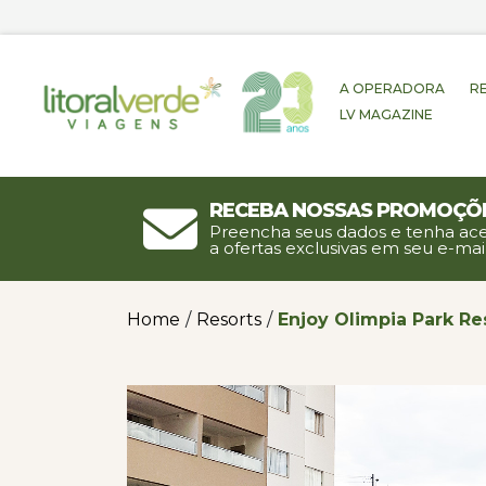
A OPERADORA
R
LV MAGAZINE
Receba nossas promoçõ
Preencha seus dados e tenha ac
a ofertas exclusivas em seu e-mail
Home
/
Resorts
/
Enjoy Olimpia Park Re