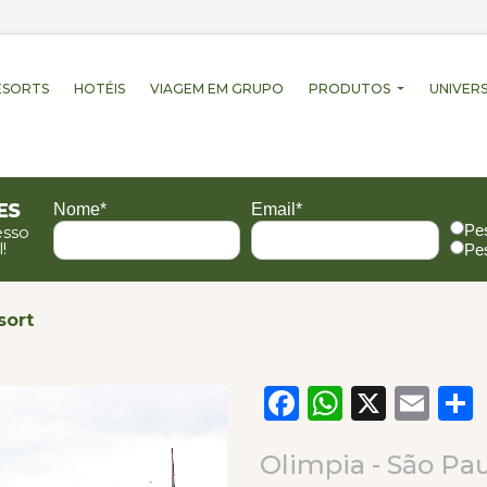
ESORTS
HOTÉIS
VIAGEM EM GRUPO
PRODUTOS
UNIVERS
es
Nome*
Email*
Pe
esso
!
Pe
sort
Facebook
WhatsA
X
Em
Olimpia - São Pa