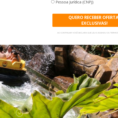
Pessoa Jurídica (CNPJ)
especiais para todos os hó
QUERO RECEBER OFERT
EXCLUSIVAS!
AO CONTINUAR VOCÊ DECLARA QUE LEU E ASSINOU OS TERMOS