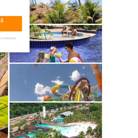
spedes.
AS
 E CONDIÇÕES.