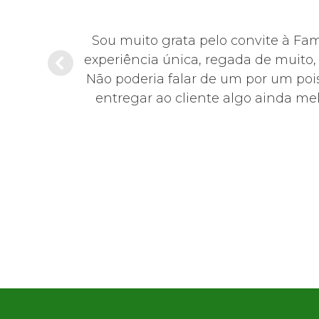
hoje em dia,
Sou muito grata pelo convite à Fa
sentante da
experiência única, regada de muito
educada,
Não poderia falar de um por um pois
0!
entregar ao cliente algo ainda mel