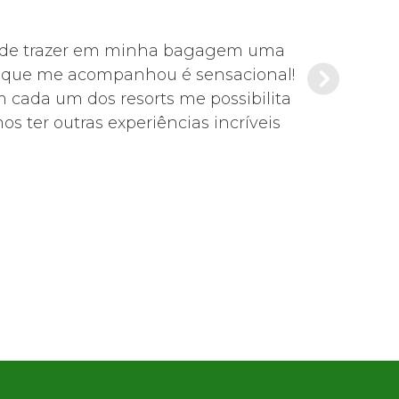
s pude trazer em minha bagagem uma
Foi tudo mu
de que me acompanhou é sensacional!
Es
m cada um dos resorts me possibilita
s ter outras experiências incríveis