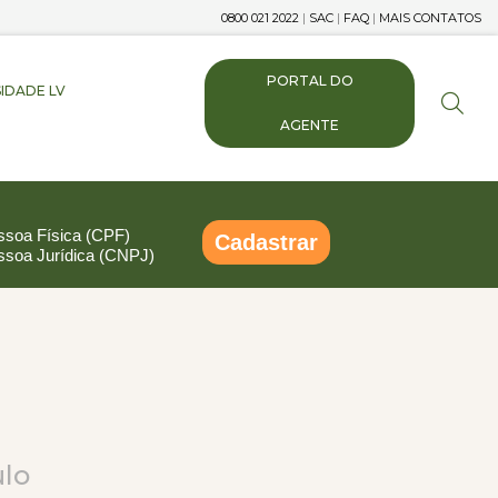
0800 021 2022
|
SAC
|
FAQ
|
MAIS CONTATOS
PORTAL DO
IDADE LV
AGENTE
ssoa Física (CPF)
Cadastrar
ssoa Jurídica (CNPJ)
pp
ail
Compartilhar
ulo