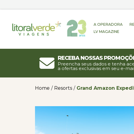
A OPERADORA
R
LV MAGAZINE
Receba nossas promoçõ
Preencha seus dados e tenha ac
a ofertas exclusivas em seu e-mail
Home
/
Resorts
/
Grand Amazon Expedi