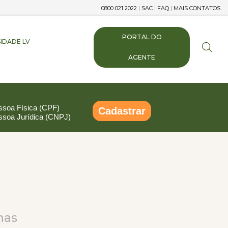
0800 021 2022
|
SAC
|
FAQ
|
MAIS CONTATOS
PORTAL DO
IDADE LV
AGENTE
ssoa Física (CPF)
Cadastrar
ssoa Jurídica (CNPJ)
pp
ail
Compartilhar
nas