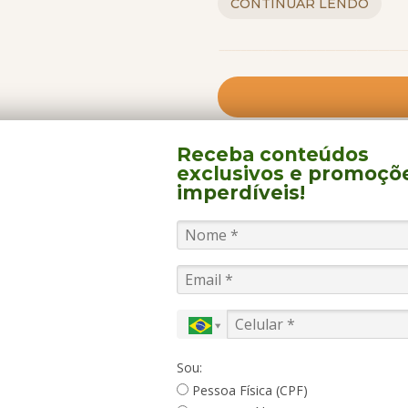
CONTINUAR LENDO
possível realizar o circu
Durante a viagem, a emba
viajantes possam explorar
organiza algumas atividades
comunidade ribeirinha, sho
Receba conteúdos
FALE 
de lancha (inclusos no valo
exclusivos
e promoçõ
imperdíveis!
cruzeiro).
PASSEIOS
TRASLADOS
PERTO DALI
COMO
A bordo a diversão é garan
infraestrutura: um restau
piscina, jacuzzi, sala de 
centro de convenções com
as quintas-feiras, o Gran
gala (a “Noite do comandan
Sou:
show de música e danças r
Pessoa Física (CPF)
como o deck, o bar e, claro