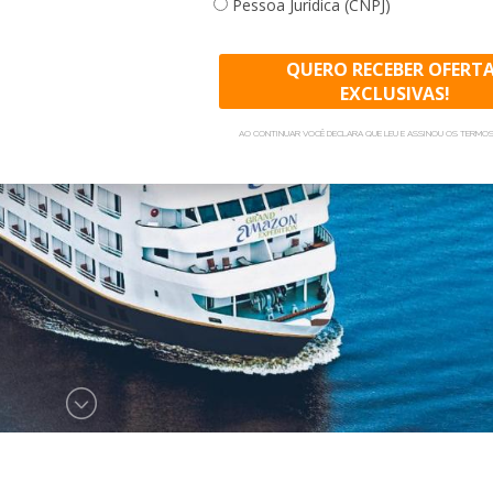
Pessoa Jurídica (CNPJ)
prepara pratos típicos da 
QUERO RECEBER OFERT
Um dos pontos altos no rot
EXCLUSIVAS!
encontro dos Rios Solimõe
AO CONTINUAR VOCÊ DECLARA QUE LEU E ASSINOU OS TERMOS
sol.
Priorizando o bem-estar 
Amazon Expedition tem uma
diferentes tipos de massa
relaxantes e energizantes
O navio aceita crianças a p
Possui no total 74 cabines
incluindo 2 suítes royal (5
Nós da Litoral Verde Vi