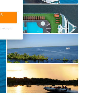
região amazônica.
AS
eiro do navio é observar o fantástico
s e Negro apreciando o belo nascer do
 E CONDIÇÕES.
e relaxamento dos hóspedes, o Grand
 sala com vista para o rio, que oferece
gens, com óleos especiais, entre opções
.
artir de 8 anos.
 com banheiro e varanda privativa (23m²),
0m²).
agens também montamos seu grupo ou