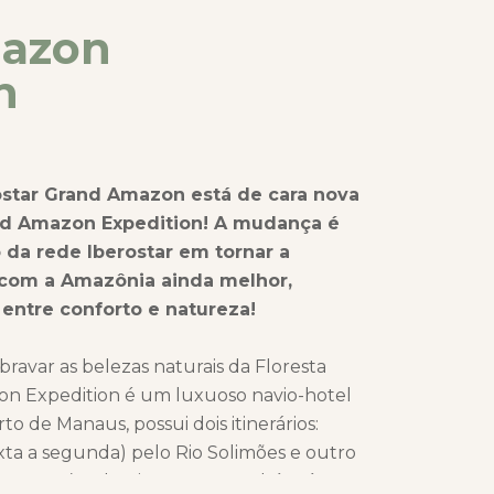
azon
n
ostar Grand Amazon está de cara nova
nd Amazon Expedition! A mudança é
da rede Iberostar em tornar a
 com a Amazônia ainda melhor,
 entre conforto e natureza!
ravar as belezas naturais da Floresta
n Expedition é um luxuoso navio-hotel
rto de Manaus, possui dois itinerários:
exta a segunda) pelo Rio Solimões e outro
a a sexta) pelo Rio Negro. Também é