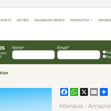
ESORTS
HOTÉIS
VIAGEM EM GRUPO
PRODUTOS
UNIVERS
es
Nome*
Email*
Pe
esso
!
Pe
tion
Facebook
WhatsA
X
Em
Manaus - Amazo