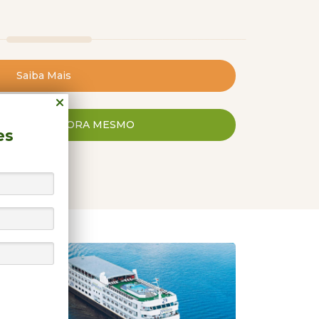
ito completo, que dura uma semana.
rcação faz algumas paradas para que os
Saiba Mais
 mais de perto o cenário amazônico e
, como trilhas pela floresta, visitas à
ws folclóricos da região, pesca e passeios
CONOSCO AGORA MESMO
r da diária e inseridos no roteiro do
es
 CHEGAR
tida, pois o navio conta com ótima
rante principal e outro no deck, ampla
ginástica e cabine de massagem, além de
 capacidade para até 150 pessoas. Todas
d Amazon Expedition oferece um jantar de
te”) no sistema All Inclusive, que inclui
egionais em diversas áreas do navio,
, o restaurante. Nesta noite, o chef