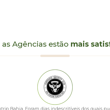
evento para viajar para o
definindo o melhor form
contato com nosso setor d
promoções de viagens para f
janeiro e férias de julho.
lua de mel e grupos.
 as Agências estão
mais satis
mtrip Bahia. Foram dias indescritíveis dos quai