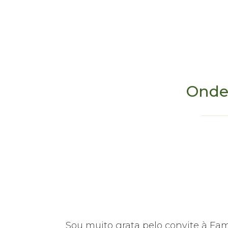
Onde
hoje em dia,
Sou muito grata pelo convite à Fa