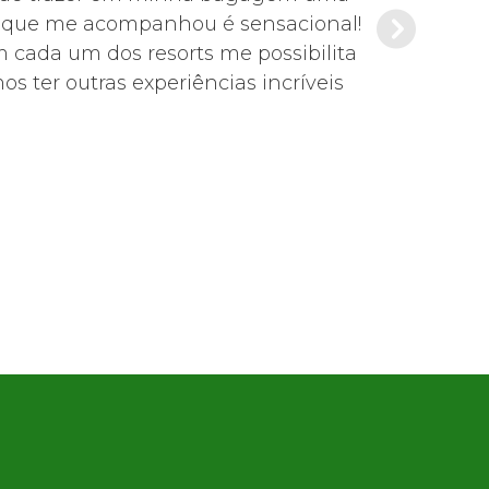
de que me acompanhou é sensacional!
Es
m cada um dos resorts me possibilita
s ter outras experiências incríveis