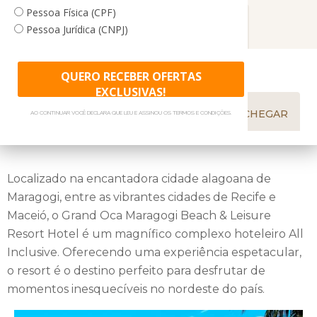
Pessoa Física (CPF)
melhor formato para cada um dos membros. Entre em
GALERIA DE FOTOS
ÁREA PREMIUM
Pessoa Jurídica (CNPJ)
contato com nosso setor de grupos e saiba mais!
GASTRONOMIA
ACOMODAÇÕES
QUERO RECEBER OFERTAS
EXCLUSIVAS!
TRASLADOS
PERTO DALI
COMO CHEGAR
AO CONTINUAR VOCÊ DECLARA QUE LEU E ASSINOU OS TERMOS E CONDIÇÕES.
Localizado na encantadora cidade alagoana de
Maragogi, entre as vibrantes cidades de Recife e
Maceió, o Grand Oca Maragogi Beach & Leisure
Resort Hotel é um magnífico complexo hoteleiro All
Inclusive. Oferecendo uma experiência espetacular,
o resort é o destino perfeito para desfrutar de
momentos inesquecíveis no nordeste do país.