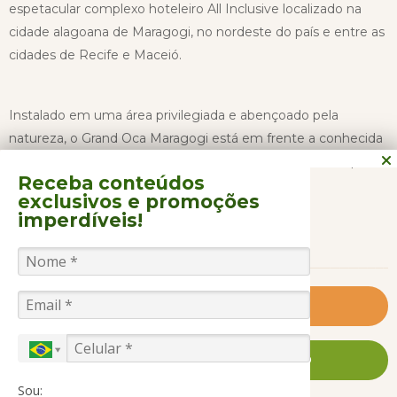
espetacular complexo hoteleiro All Inclusive localizado na
cidade alagoana de Maragogi, no nordeste do país e entre as
cidades de Recife e Maceió.
Instalado em uma área privilegiada e abençoado pela
natureza, o Grand Oca Maragogi está em frente a conhecida
e turística Praia Ponta do Mangue, uma das mais belas praias
Receba conteúdos
de Maragogi.
exclusivos
e promoções
imperdíveis!
CONTINUAR LENDO
Conta com 270 apartamentos em três categorias: Standard,
Bangalôs e Suítes.
Dispõe ainda de Copa para bebês, kids club com recreadores,
Saiba Mais
fitness center e estrutura de praia e piscinas.
FALE CONOSCO AGORA MESMO
Nós da Litoral Verde Viagens também montamos seu grupo
Sou:
ou evento para viajar para este Hotel, sempre definindo o