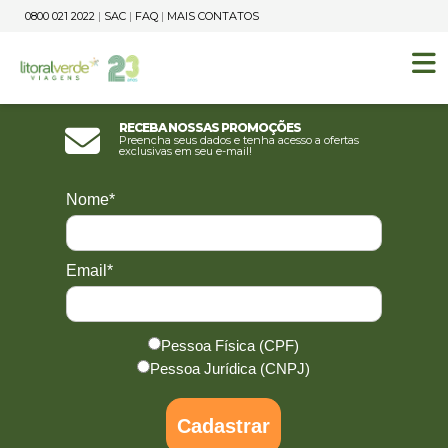
0800 021 2022
|
SAC
|
FAQ
|
MAIS CONTATOS
Receba nossas promoções
Preencha seus dados e tenha acesso a ofertas
exclusivas em seu e-mail!
Nome*
Email*
Pessoa Física (CPF)
Pessoa Jurídica (CNPJ)
Cadastrar