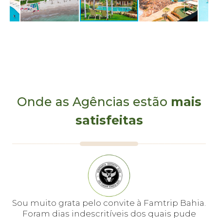
Onde as Agências estão
mais
satisfeitas
e
Sou muito grata pelo convite à Famtrip Bahia.
Fo
em
Foram dias indescritíveis dos quais pude
é 