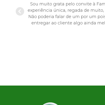
hoje em dia,
Sou muito grata pelo convite à Fa
sentante da
experiência única, regada de muito
educada,
Não poderia falar de um por um pois
0!
entregar ao cliente algo ainda mel