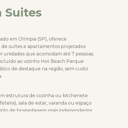
 Suites
zado em Olímpia (SP), oferece
de suítes e apartamentos projetados
com unidades que acomodam até 7 pessoas.
ncluído ao vizinho Hot Beach Parque
tico de destaque na região, sem custo
.
om estrutura de cozinha ou kitchenete
feteira), sala de estar, varanda ou espaço
stilo de hospedagem mais independente.
com piscina externa, área infantil, clube
r voltados para famílias.