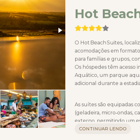
Hot Beach
O Hot Beach Suites, locali
acomodações em formato 
para famílias e grupos, 
Os hóspedes têm acesso i
Aquático, um parque aquá
adicional durante a estadia
As suítes são equipadas c
(geladeira, micro‑ondas, ca
externo, permitindo um e
Além disso, o resort conta 
CONTINUAR LENDO
de jogos e espaços de laze