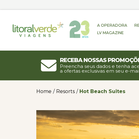
A OPERADORA
R
LV MAGAZINE
Receba nossas promoçõ
Preencha seus dados e tenha ac
a ofertas exclusivas em seu e-mail
Home
/
Resorts
/
Hot Beach Suites