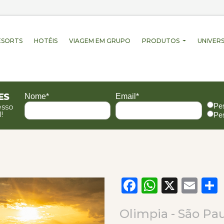
ESORTS
HOTÉIS
VIAGEM EM GRUPO
PRODUTOS
UNIVERS
es
Nome*
Email*
Pe
esso
!
Pe
Facebook
WhatsA
X
Em
Olimpia - São Pa