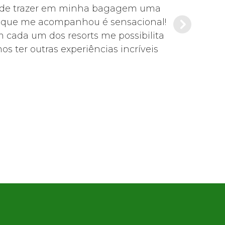
s pude trazer em minha bagagem uma
Foi tudo mu
de que me acompanhou é sensacional!
Es
m cada um dos resorts me possibilita
s ter outras experiências incríveis