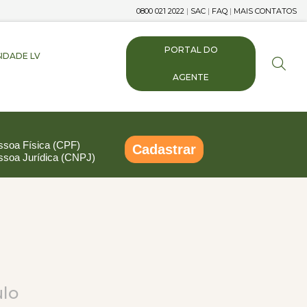
0800 021 2022
|
SAC
|
FAQ
|
MAIS CONTATOS
PORTAL DO
IDADE LV
AGENTE
ssoa Física (CPF)
Cadastrar
ssoa Jurídica (CNPJ)
pp
ail
Compartilhar
ulo