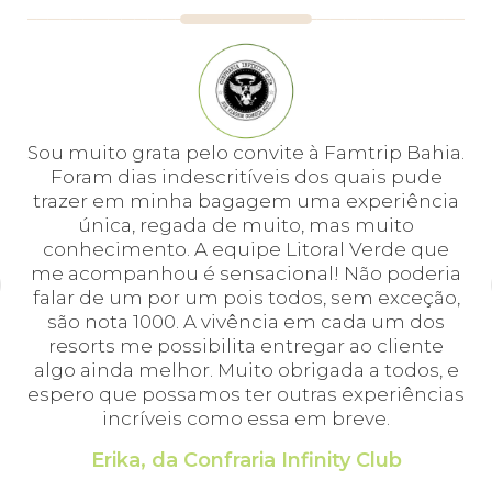
e
Sou muito grata pelo convite à Famtrip Bahia.
Fo
em
Foram dias indescritíveis dos quais pude
é 
 e
trazer em minha bagagem uma experiência
cei
única, regada de muito, mas muito
 o
conhecimento. A equipe Litoral Verde que
bá.
me acompanhou é sensacional! Não poderia
a
falar de um por um pois todos, sem exceção,
a,
são nota 1000. A vivência em cada um dos
p
em
resorts me possibilita entregar ao cliente
pr
algo ainda melhor. Muito obrigada a todos, e
E
espero que possamos ter outras experiências
incríveis como essa em breve.
Erika, da Confraria Infinity Club