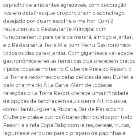
feriados, Natal, Réveillon, férias de janeiro e férias de julho.
capricho de ambientes agradáveis, com decoração
Temos pacotes especiais para casamentos, lua de mel e
rica em detalhes que proporcionam o aconchego
grupos.
desejado por quem escolhe o melhor. Com 2
restaurantes, o Restaurante Principal com
funcionamento para café da manhã, almoço e jantar,
e o Restaurante Terra Mia, com Menu Gastronômico
todos os dias para o jantar. Com gigantesca variedade
gastronômica e festas temáticas que oferecem pratos
típicos todas as noites no Clube de Praia do Resort, o
La Torre é reconhecido pelas delícias de seu Buffet e
pelo charme do À La Carte. Além de todas as
refeições, o La Torre Resort oferece uma infinidade
de opções de lanches em seu sistema All Inclusive,
como Hamburgueria, Pizzaria, Bar de Petiscos no
Clube de praia e outros 6 bares distribuídos por todo
Resort, e ainda Copa Baby com leites, cereais, frutas,
legumes e verduras para o preparo de papinhas e