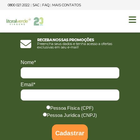
0800 021 2022
|
SAC
|
FAQ
|
MAIS CONTATOS
Receba nossas promoções
Preencha seus dados e tenha acesso a ofertas
exclusivas em seu e-mail!
Nome*
Email*
Pessoa Física (CPF)
Pessoa Jurídica (CNPJ)
Cadastrar