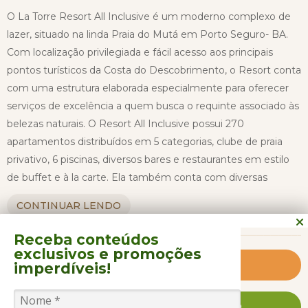
O La Torre Resort All Inclusive é um moderno complexo de
lazer, situado na linda Praia do Mutá em Porto Seguro- BA.
Com localização privilegiada e fácil acesso aos principais
pontos turísticos da Costa do Descobrimento, o Resort conta
com uma estrutura elaborada especialmente para oferecer
serviços de excelência a quem busca o requinte associado às
belezas naturais. O Resort All Inclusive possui 270
apartamentos distribuídos em 5 categorias, clube de praia
privativo, 6 piscinas, diversos bares e restaurantes em estilo
de buffet e à la carte. Ela também conta com diversas
atividades de lazer para adultos e crianças.
CONTINUAR LENDO
Receba conteúdos
O Resort possui 6 piscinas localizadas nas áreas de
exclusivos
e promoções
acomodações, com características muito especiais: a Piscina
Saiba Mais
imperdíveis!
Principal é cenário das brincadeiras e desafios, com aulas de
hidroginástica e hits da Bahia; a Piscina Spa é perfeita para
FALE CONOSCO AGORA MESMO