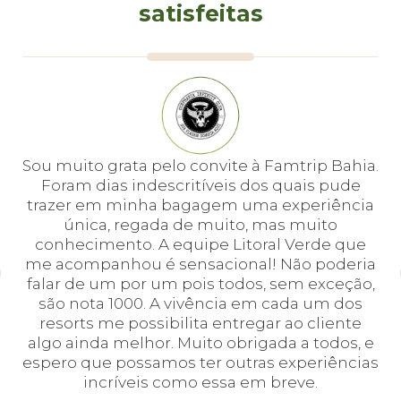
satisfeitas
e
Sou muito grata pelo convite à Famtrip Bahia.
Fo
em
Foram dias indescritíveis dos quais pude
é 
 e
trazer em minha bagagem uma experiência
cei
única, regada de muito, mas muito
 o
conhecimento. A equipe Litoral Verde que
bá.
me acompanhou é sensacional! Não poderia
a
falar de um por um pois todos, sem exceção,
a,
são nota 1000. A vivência em cada um dos
em
resorts me possibilita entregar ao cliente
algo ainda melhor. Muito obrigada a todos, e
espero que possamos ter outras experiências
incríveis como essa em breve.