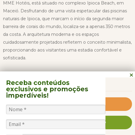
MME Hotéis, está situado no complexo Ipioca Beach, em
Maceió. Desfrutando de uma vista espetacular das piscinas
naturais de Ipioca, que marcam o início da segunda maior
barreira de corais do mundo, localiza-se a apenas 350 metros
da costa. A arquitetura moderna e os espaços
cuidadosamente projetados refletem o conceito minimalista,
proporcionando aos visitantes uma estadia confortável e
sofisticada.
CONTINUAR LENDO
Adotando o conceito de all inclusive premium, o resort
Receba conteúdos
destaca-se pela proposta gastronômica que visa superar as
exclusivos
e promoções
expectativas dos hóspedes. A equipe dedicada do Maceió
imperdíveis!
Mar Resort assegura um serviço impecável, garantindo não
Saiba Mais
apenas acomodações de luxo, mas uma experiência
completa de bem-estar.
FALE CONOSCO AGORA MESMO
Os hóspedes podem esperar uma experiência gastronômica