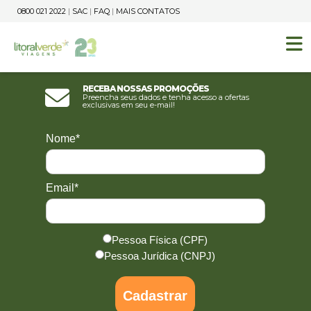
0800 021 2022
|
SAC
|
FAQ
|
MAIS CONTATOS
Receba nossas promoções
Preencha seus dados e tenha acesso a ofertas
exclusivas em seu e-mail!
Nome*
Email*
Pessoa Física (CPF)
Pessoa Jurídica (CNPJ)
Cadastrar