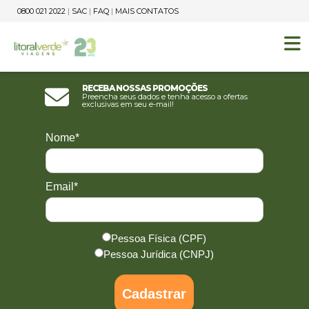
0800 021 2022
|
SAC
|
FAQ
|
MAIS CONTATOS
Receba nossas promoções
Preencha seus dados e tenha acesso a ofertas
exclusivas em seu e-mail!
Nome*
Email*
Pessoa Física (CPF)
Pessoa Jurídica (CNPJ)
Cadastrar