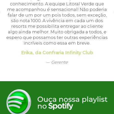
 o
conhecimento. A equipe Litoral Verde que
bá.
me acompanhou é sensacional! Não poderia
a
falar de um por um pois todos, sem exceção,
a,
são nota 1000. A vivência em cada um dos
em
resorts me possibilita entregar ao cliente
algo ainda melhor. Muito obrigada a todos, e
espero que possamos ter outras experiências
incríveis como essa em breve.
Erika, da Confraria Infinity Club
Gerente