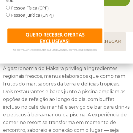
Sou:
autêntico. Equipamentos de lazer, piscinas externas e
Pessoa Física (CPF)
espaços pensados para descanso intensificam a sensação de
Pessoa Jurídica (CNPJ)
“sair do dia a dia” e entrar num universo onde o tempo
GASTRONOMIA
ACOMODAÇÕES
desacelera.
QUERO RECEBER OFERTAS
EXCLUSIVAS!
A proposta é clara: um resort que vai além da hospedagem
TRASLADOS
PERTO DALI
COMO CHEGAR
convencional, convidando à contemplação, ao bem‑estar e
AO CONTINUAR VOCÊ DECLARA QUE LEU E ASSINOU OS TERMOS E CONDIÇÕES.
ao convívio com a paisagem exuberante do sul da Bahia. A
cada olhar, a natureza revela novas cores, texturas e
A gastronomia do Makaira privilegia ingredientes
possibilidades de ser vivida.
regionais frescos, menus elaborados que combinam
frutos do mar, sabores da terra e delícias tropicais.
Dois restaurantes e bares junto à piscina ampliam as
opções de refeição ao longo do dia, com buffet
incluso no café da manhã e serviço de bar para drinks
e petiscos à beira‑mar ou da piscina. A experiência de
comer no resort se transforma em momento de
encontro, saboreio e conexão com o lugar — seja