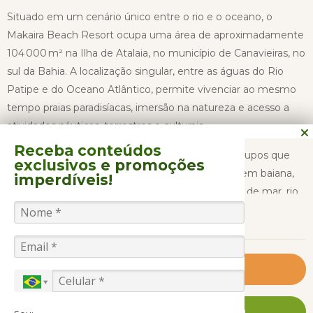
Situado em um cenário único entre o rio e o oceano, o
Makaira Beach Resort ocupa uma área de aproximadamente
104 000 m² na Ilha de Atalaia, no município de Canavieiras, no
sul da Bahia. A localização singular, entre as águas do Rio
Patipe e do Oceano Atlântico, permite vivenciar ao mesmo
tempo praias paradisíacas, imersão na natureza e acesso a
atividades náuticas, terrestres e culturais.
Receba conteúdos
A estrutura foi pensada para receber famílias e grupos que
exclusivos
e promoções
buscam descanso, lazer e contato com a paisagem baiana,
imperdíveis!
com conforto e serviço de qualidade. Vislumbres de mar, rio
CONTINUAR LENDO
e vegetação nativa criam um refúgio envolvente, longe da
agitação urbana e imerso em tranquilidade e exclusividade.
Os ambientes comuns oferecem uma experiência integrada
Saiba Mais
com a natureza, onde o som das ondas e o cenário do rio se
misturam para compor um ambiente de relaxamento
FALE CONOSCO AGORA MESMO