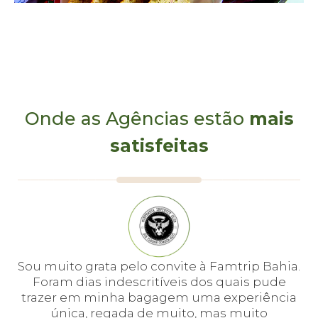
Onde as Agências estão
mais
satisfeitas
e
Sou muito grata pelo convite à Famtrip Bahia.
Fo
em
Foram dias indescritíveis dos quais pude
é 
 e
trazer em minha bagagem uma experiência
cei
única, regada de muito, mas muito