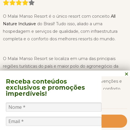
O Malai Manso Resort é o único resort com conceito
All
Nature Inclusive
do Brasil! Tudo isso, aliado a uma
hospedagem e serviços de qualidade, com infraestrutura
completa e o conforto dos melhores resorts do mundo.
O Malai Manso Resort se localiza em uma das principais
regiões turísticas do país e maior polo do agronegócio da
América Latina, contando com inúmeras opções de lazer,
Receba conteúdos
sólida estrutura para realização de eventos e convenções e
exclusivos
e promoções
uma incrível experiência em lazer, gastronomia e conforto
imperdíveis!
CONTINUAR LENDO
em meio à natureza.
Formado por uma estrutura principal com duas alas de
apartamentos, o Malai Manso Resort ainda conta com um
Saiba Mais
completo Centro de Convenções, Bangalôs e Casas,