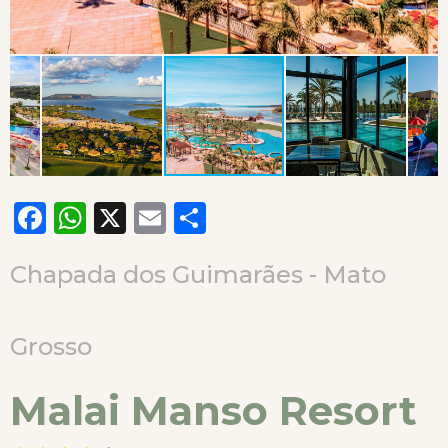
Facebook
WhatsApp
X
Email
Compartilhar
Chapada dos Guimarães - Mato
Grosso
Malai Manso Resort