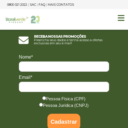
0800 021 2022
|
SAC
|
FAQ
|
MAIS CONTATOS
Receba nossas promoções
Preencha seus dados e tenha acesso a ofertas
exclusivas em seu e-mail!
Nome*
Email*
Pessoa Física (CPF)
Pessoa Jurídica (CNPJ)
Cadastrar