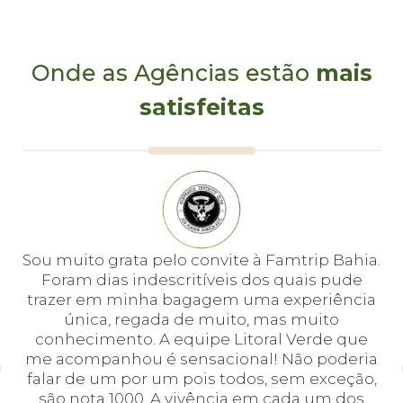
Onde as Agências estão
mais
satisfeitas
e
Sou muito grata pelo convite à Famtrip Bahia.
Fo
em
Foram dias indescritíveis dos quais pude
é 
 e
trazer em minha bagagem uma experiência
cei
única, regada de muito, mas muito
 o
conhecimento. A equipe Litoral Verde que
bá.
me acompanhou é sensacional! Não poderia
a
falar de um por um pois todos, sem exceção,
a,
são nota 1000. A vivência em cada um dos