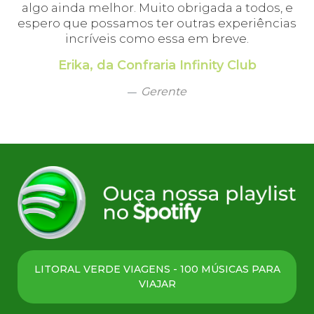
pr
algo ainda melhor. Muito obrigada a todos, e
E
espero que possamos ter outras experiências
incríveis como essa em breve.
Erika, da Confraria Infinity Club
Gerente
LITORAL VERDE VIAGENS - 100 MÚSICAS PARA
VIAJAR