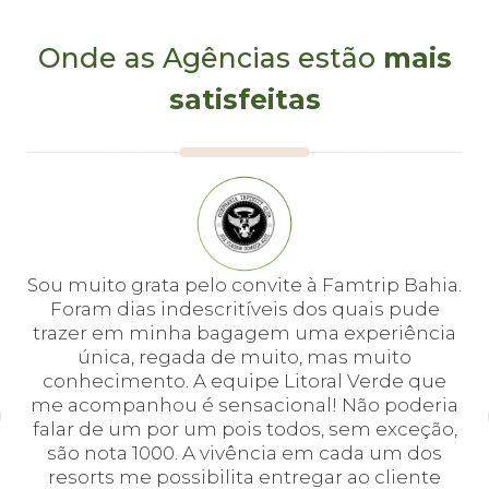
Onde as Agências estão
mais
satisfeitas
e
Sou muito grata pelo convite à Famtrip Bahia.
Fo
em
Foram dias indescritíveis dos quais pude
é 
 e
trazer em minha bagagem uma experiência
cei
única, regada de muito, mas muito
 o
conhecimento. A equipe Litoral Verde que
bá.
me acompanhou é sensacional! Não poderia
a
falar de um por um pois todos, sem exceção,
a,
são nota 1000. A vivência em cada um dos
p
em
resorts me possibilita entregar ao cliente