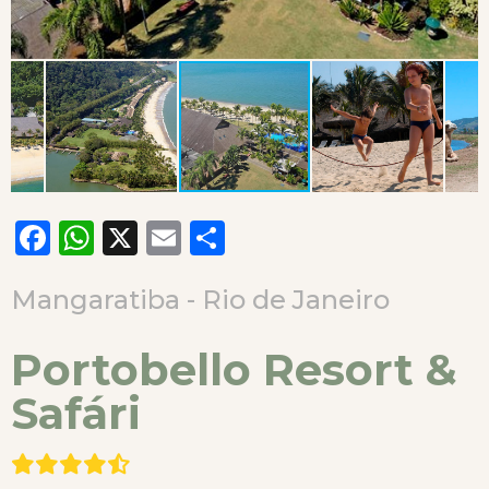
Facebook
WhatsApp
X
Email
Compartilhar
Mangaratiba - Rio de Janeiro
Portobello Resort &
Safári