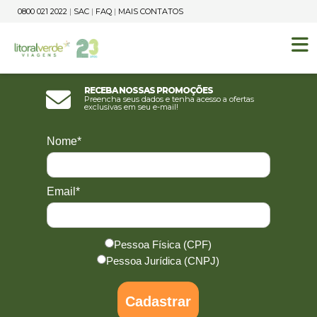
0800 021 2022
|
SAC
|
FAQ
|
MAIS CONTATOS
Receba nossas promoções
Preencha seus dados e tenha acesso a ofertas
exclusivas em seu e-mail!
Nome*
Email*
Pessoa Física (CPF)
Pessoa Jurídica (CNPJ)
Cadastrar