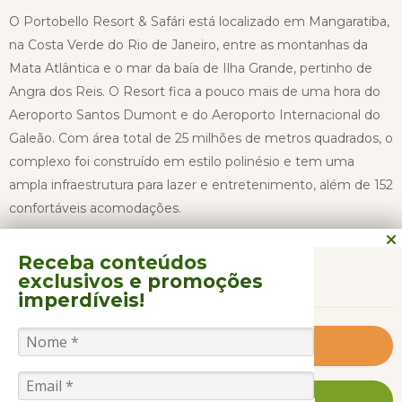
O Portobello Resort & Safári está localizado em Mangaratiba,
na Costa Verde do Rio de Janeiro, entre as montanhas da
Mata Atlântica e o mar da baía de Ilha Grande, pertinho de
Angra dos Reis. O Resort fica a pouco mais de uma hora do
Aeroporto Santos Dumont e do Aeroporto Internacional do
Galeão. Com área total de 25 milhões de metros quadrados, o
complexo foi construído em estilo polinésio e tem uma
ampla infraestrutura para lazer e entretenimento, além de 152
confortáveis acomodações.
Receba conteúdos
CONTINUAR LENDO
O Resort estimula que os hóspedes curtam atividades ao ar
exclusivos
e promoções
livre, oferece uma variada programação e ótima
imperdíveis!
infraestrutura. Na praia, aluga equipamentos para stand up
paddle, caiaques, jet ski, banana boat e windsurfe. Contudo,
Saiba Mais
se a ideia é apenas relaxar, também há serviço completo
com espreguiçadeiras e guarda-sol para os hóspedes.
FALE CONOSCO AGORA MESMO