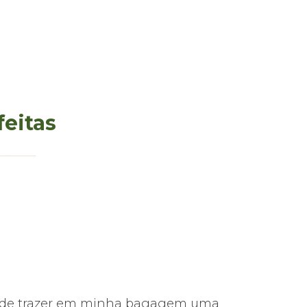
feitas
s pude trazer em minha bagagem uma
Foi tudo mu