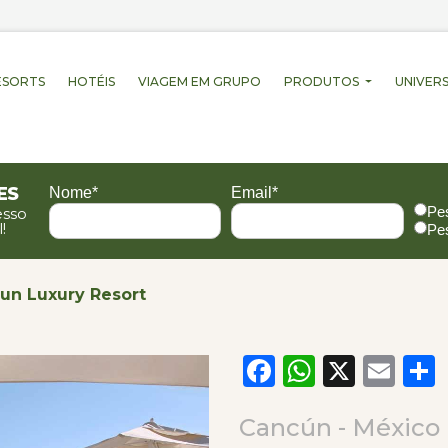
ESORTS
HOTÉIS
VIAGEM EM GRUPO
PRODUTOS
UNIVERS
es
Nome*
Email*
Pe
esso
!
Pe
un Luxury Resort
Facebook
WhatsA
X
Em
Cancún - México