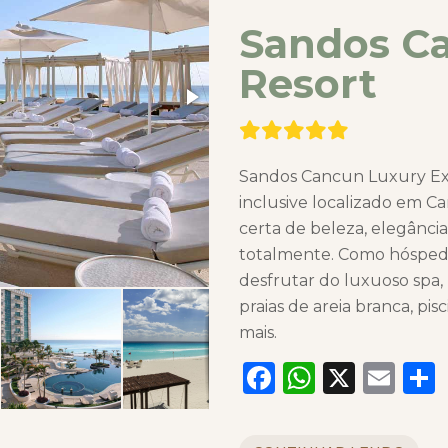
Sandos C
Resort
Sandos Cancun Luxury Exp
inclusive localizado em C
certa de beleza, elegância
totalmente. Como hósped
desfrutar do luxuoso spa,
praias de areia branca, pis
mais.
Facebook
WhatsA
X
Em