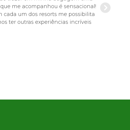
de que me acompanhou é sensacional!
Es
m cada um dos resorts me possibilita
s ter outras experiências incríveis