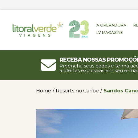
A OPERADORA
R
LV MAGAZINE
Receba nossas promoçõ
Preencha seus dados e tenha ac
a ofertas exclusivas em seu e-mail
Home
/
Resorts no Caribe
/
Sandos Canc