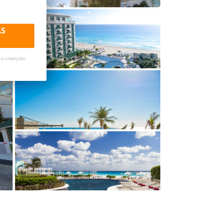
ort, sempre definindo o melhor formato
. Entre em contato com nosso setor de
AS
 E CONDIÇÕES.