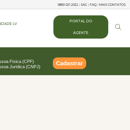
0800 021 2022
|
SAC
|
FAQ
|
MAIS CONTATOS
PORTAL DO
IDADE LV
AGENTE
ssoa Física (CPF)
Cadastrar
ssoa Jurídica (CNPJ)
pp
ail
Compartilhar