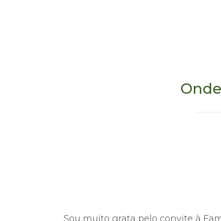
Onde
hoje em dia,
Sou muito grata pelo convite à Fa