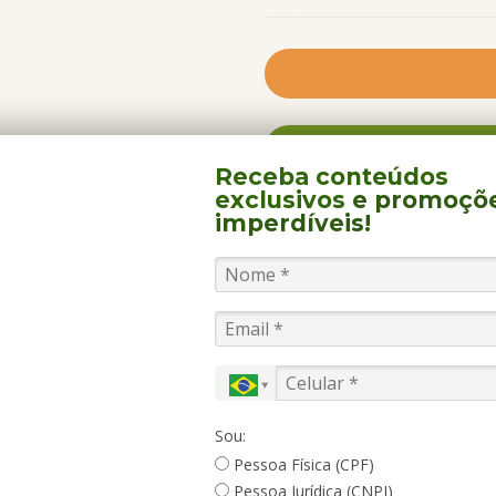
Praia e o Chandon Bubble
pufes e sofás. Dá para pr
frutos do mar, por exemp
águas.
FALE 
Ótima alternativa para qu
Receba conteúdos
companheiro, a propriedad
exclusivos
e promoçõ
teatro, bar molhado, pisci
imperdíveis!
ACOMODAÇÕES
PARA CRIANÇAS
TRASLADOS
loja de conveniência e sal
abre mão de praticar ativi
também com quadra poliesp
Além disso, o Suites Beac
animados monitores (os B
recreativas para cada faixa 
Sou:
pequenos também têm um K
Pessoa Física (CPF)
Pessoa Jurídica (CNPJ)