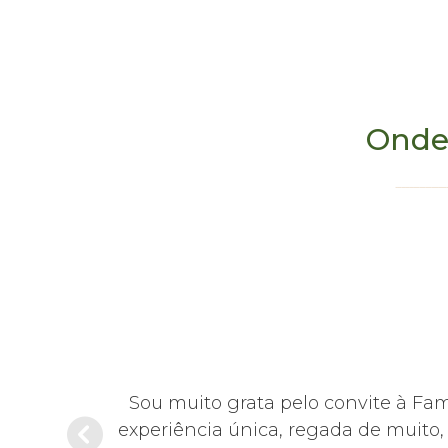
Onde
Suites Beach Park 
hoje em dia,
Sou muito grata pelo convite à Fa
sentante da
experiência única, regada de muito