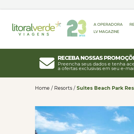
A OPERADORA
R
LV MAGAZINE
Receba nossas promoçõ
Preencha seus dados e tenha ac
a ofertas exclusivas em seu e-mail
Home
/
Resorts
/
Suites Beach Park Res