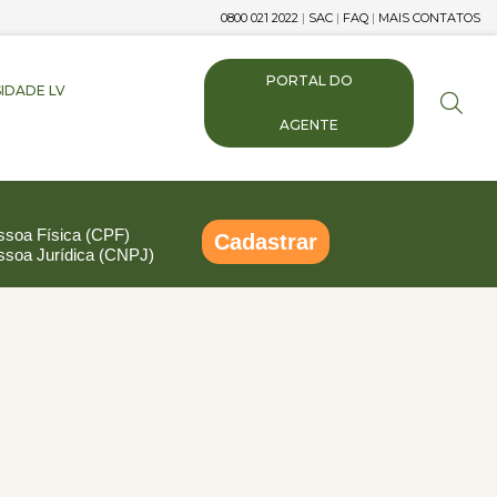
0800 021 2022
|
SAC
|
FAQ
|
MAIS CONTATOS
PORTAL DO
IDADE LV
AGENTE
ssoa Física (CPF)
Cadastrar
ssoa Jurídica (CNPJ)
pp
ail
Compartilhar