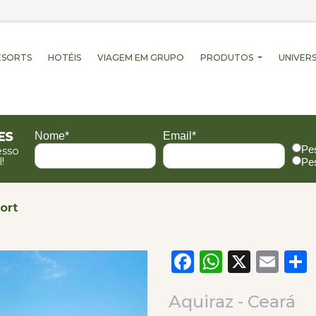
ESORTS
HOTÉIS
VIAGEM EM GRUPO
PRODUTOS
UNIVERS
es
Nome*
Email*
Pe
esso
!
Pe
ort
Facebook
WhatsA
X
Em
Aquiraz - Ceará