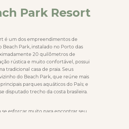
ach Park Resort
ort é um dos empreendimentos de
Beach Park, instalado no Porto das
oximadamente 20 quilômetros de
ção rústica e muito confortável, possui
 tradicional casa de praia. Seus
er vizinho do Beach Park, que reúne mais
principais parques aquáticos do País; e
e disputado trecho da costa brasileira.
 se esforçar muito para encontrar seu
esort dá acesso à infraestrutura beira-mar
es do complexo, como Restaurante da