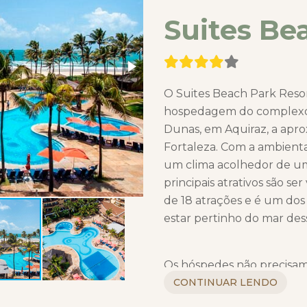
Suites Be
O Suites Beach Park Res
hospedagem do complexo 
Dunas, em Aquiraz, a apr
Fortaleza. Com a ambienta
um clima acolhedor de uma
principais atrativos são s
de 18 atrações e é um dos 
estar pertinho do mar dess
Os hóspedes não precisam
lugar sob o sol, afinal o r
CONTINUAR LENDO
comum a todos os hósped