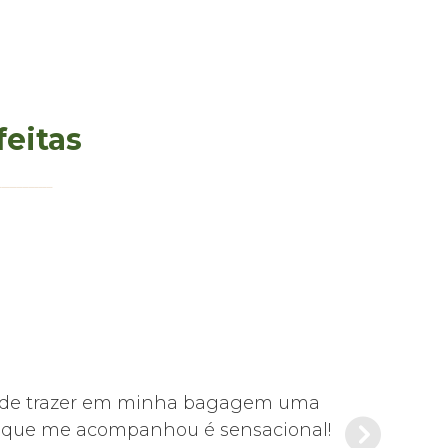
feitas
s pude trazer em minha bagagem uma
Foi tudo mu
de que me acompanhou é sensacional!
Es