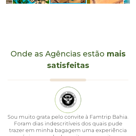
Onde as Agências estão
mais
satisfeitas
e
Sou muito grata pelo convite à Famtrip Bahia.
Fo
em
Foram dias indescritíveis dos quais pude
é 
 e
trazer em minha bagagem uma experiência