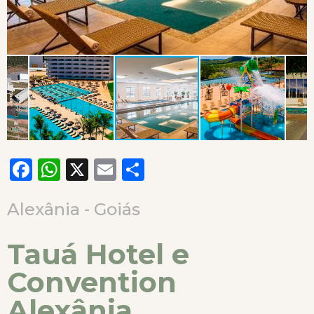
Facebook
WhatsApp
X
Email
Compartilhar
Alexânia - Goiás
Tauá Hotel e
Convention
Alexânia