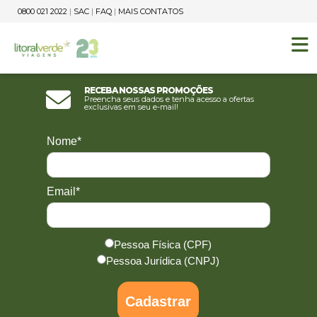
0800 021 2022
|
SAC
|
FAQ
|
MAIS CONTATOS
Receba nossas promoções
Preencha seus dados e tenha acesso a ofertas
exclusivas em seu e-mail!
Nome*
Email*
Pessoa Física (CPF)
Pessoa Jurídica (CNPJ)
Cadastrar