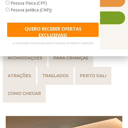
Saiba Mais
Pessoa Física (CPF)
Pessoa Jurídica (CNPJ)
FALE CONOSCO AGORA MESMO
QUERO RECEBER OFERTAS
EXCLUSIVAS!
GALERIA DE FOTOS
GASTRONOMIA
AO CONTINUAR VOCÊ DECLARA QUE LEU E ASSINOU OS TERMOS E CONDIÇÕES.
ACOMODAÇÕES
PARA CRIANÇAS
ATRAÇÕES
TRASLADOS
PERTO DALI
COMO CHEGAR