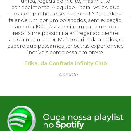
cei
única, regada de muito, mas muito
 o
conhecimento. A equipe Litoral Verde que
bá.
me acompanhou é sensacional! Não poderia
a
falar de um por um pois todos, sem exceção,
a,
são nota 1000. A vivência em cada um dos
em
resorts me possibilita entregar ao cliente
algo ainda melhor. Muito obrigada a todos, e
espero que possamos ter outras experiências
incríveis como essa em breve.
Erika, da Confraria Infinity Club
Gerente