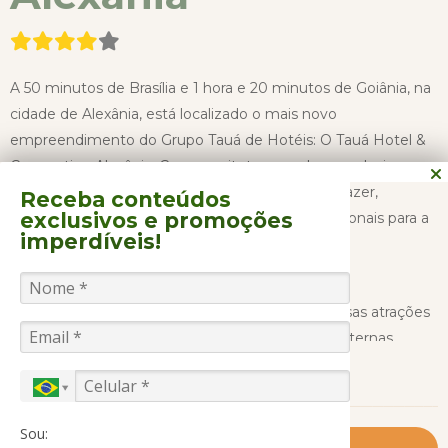
A 50 minutos de Brasília e 1 hora e 20 minutos de Goiânia, na
cidade de Alexânia, está localizado o mais novo
empreendimento do Grupo Tauá de Hotéis: O Tauá Hotel &
Convention Alexânia. Com arquitetura moderna e design
conceitual, o resort oferece diversas opções de lazer,
Receba conteúdos
exclusivos
e promoções
gastronomia, além de ambientes amplos e funcionais para a
imperdíveis!
realização de eventos de toda a natureza.
A ampla área de lazer do resort conta com diversas atrações
para todas as idades, como piscinas internas e externas
CONTINUAR LENDO
aquecidas, sport bar, lounge, spa, espaço kids, Taualegres: a
equipe de monitores mais divertida do Brasil, Jota City e
muito mais.
Sou: