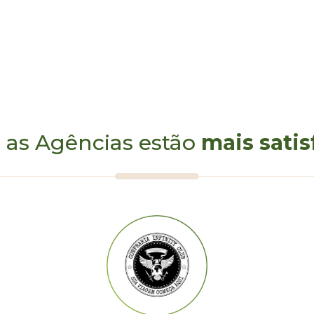
 as Agências estão
mais satis
 de Angra - pratos