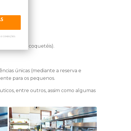
 férias no Vila Galé Eco Resort de Angra
AS
moções de viagens para feriados, natal,
e férias de julho.
 E CONDIÇÕES.
agens também montamos seu grupo ou
ho, drinks e coquetéis).
ste Resort, sempre definindo o melhor
s membros. Entre em contato com nosso
is!
ências únicas (mediante a reserva e
amente para os pequenos.
áuticos, entre outros, assim como algumas