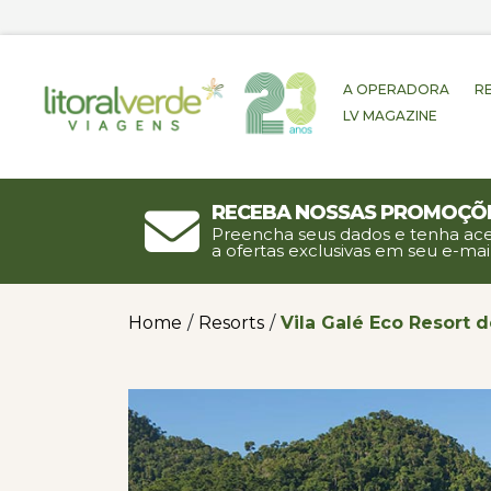
A OPERADORA
R
LV MAGAZINE
Receba nossas promoçõ
Preencha seus dados e tenha ac
a ofertas exclusivas em seu e-mail
Home
/
Resorts
/
Vila Galé Eco Resort 