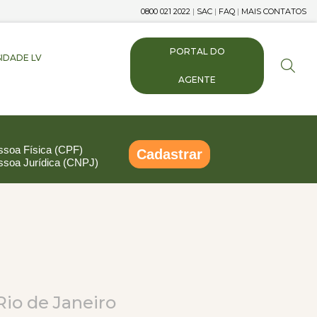
0800 021 2022
|
SAC
|
FAQ
|
MAIS CONTATOS
PORTAL DO
IDADE LV
AGENTE
ssoa Física (CPF)
Cadastrar
ssoa Jurídica (CNPJ)
pp
ail
Compartilhar
Rio de Janeiro