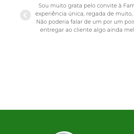
hoje em dia,
Sou muito grata pelo convite à Fa
sentante da
experiência única, regada de muito
educada,
Não poderia falar de um por um pois
0!
entregar ao cliente algo ainda mel