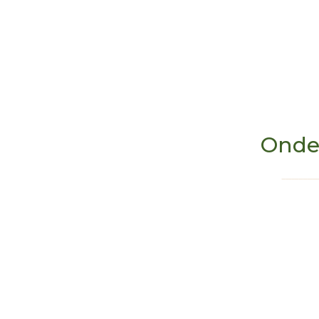
Onde
Vila Galé Eco Resort