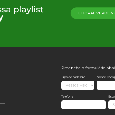
t de Angra Restaurante casa
LITORAL VERDE VI
Preencha o formulário aba
Tipo de cadastro
Nome Comp
Telefone
Est