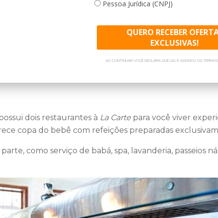
Pessoa Jurídica (CNPJ)
Consulte pacotes para suas
QUERO RECEBER OFERT
Hotel. Conheça nossas pro
EXCLUSIVAS!
réveillon, férias de janeiro 
AO CONTINUAR VOCÊ DECLARA QUE LEU E ASSINOU OS TERMOS
Nós da Litoral Verde Vi
cas nacionais e importadas (whisky 8 anos, espumante, vin
evento para viajar para e
formato para cada um do
setor de grupos e saiba ma
 possui dois restaurantes à
La Carte
para você viver experi
 oferece copa do bebê com refeições preparadas exclusiv
arte, como serviço de babá, spa, lavanderia, passeios n