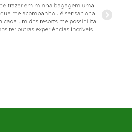
s pude trazer em minha bagagem uma
Foi tudo mu
de que me acompanhou é sensacional!
Es
m cada um dos resorts me possibilita
s ter outras experiências incríveis