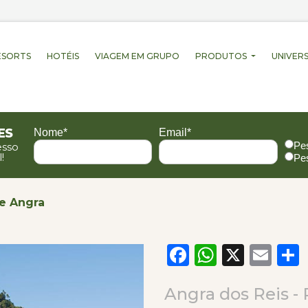
ESORTS
HOTÉIS
VIAGEM EM GRUPO
PRODUTOS
UNIVERS
es
Nome*
Email*
Pe
esso
!
Pe
de Angra
Facebook
WhatsA
X
Em
Angra dos Reis - 