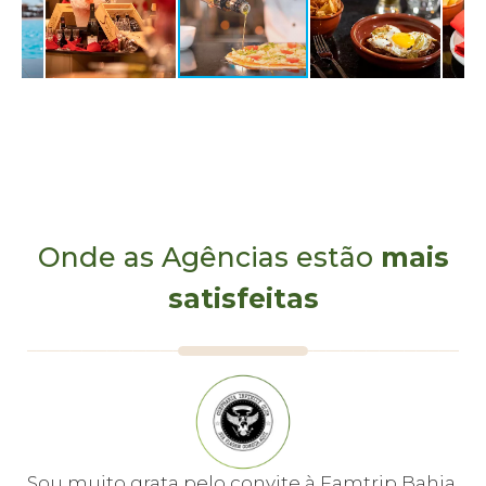
Onde as Agências estão
mais
satisfeitas
e
Sou muito grata pelo convite à Famtrip Bahia.
Fo