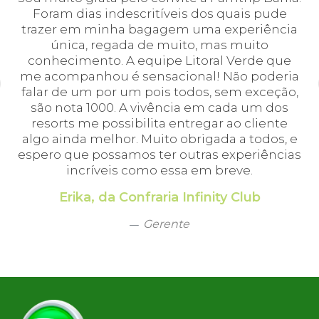
em
Foram dias indescritíveis dos quais pude
é 
 e
trazer em minha bagagem uma experiência
cei
única, regada de muito, mas muito
 o
conhecimento. A equipe Litoral Verde que
bá.
me acompanhou é sensacional! Não poderia
a
falar de um por um pois todos, sem exceção,
a,
são nota 1000. A vivência em cada um dos
em
resorts me possibilita entregar ao cliente
algo ainda melhor. Muito obrigada a todos, e
espero que possamos ter outras experiências
incríveis como essa em breve.
Erika, da Confraria Infinity Club
Gerente