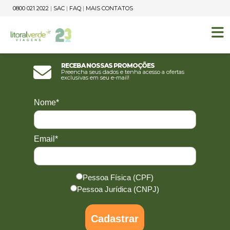
0800 021 2022
|
SAC
|
FAQ
|
MAIS CONTATOS
Receba nossas promoções
Preencha seus dados e tenha acesso a ofertas
exclusivas em seu e-mail!
Nome*
Email*
Pessoa Física (CPF)
Pessoa Jurídica (CNPJ)
Cadastrar