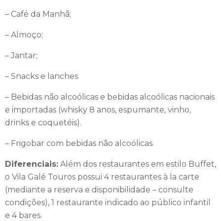
moderno Centro de Convenções de 2 mil m², composto de
– Café da Manhã;
salas modulares e salões ideais para convenções, simpósios,
congressos e encontros empresariais.
– Almoço;
– Jantar;
Consulte pacotes para suas férias no Vila Galé Touros Resort
Hotel. Conheça nossas promoções de viagens para feriados,
– Snacks e lanches.
natal, réveillon, férias de janeiro e férias de julho.
– Bebidas não alcoólicas e bebidas alcoólicas nacionais
Nós da Litoral Verde Viagens também montamos seu grupo
e importadas (whisky 8 anos, espumante, vinho,
ou evento para viajar para este Resort, sempre definindo o
drinks e coquetéis).
melhor formato para cada um dos membros. Entre em
– Frigobar com bebidas não alcoólicas.
contato com nosso setor de grupos e saiba mais!
Diferenciais:
Além dos restaurantes em estilo Buffet,
o Vila Galé Touros possui 4 restaurantes à la carte
(mediante a reserva e disponibilidade – consulte
condições), 1 restaurante indicado ao público infantil
e 4 bares.