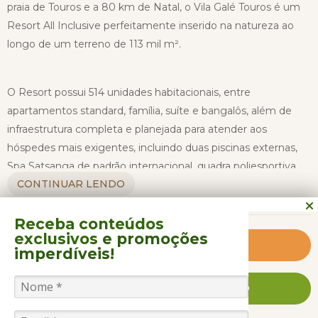
praia de Touros e a 80 km de Natal, o Vila Galé Touros é um
Resort All Inclusive perfeitamente inserido na natureza ao
longo de um terreno de 113 mil m².
O Resort possui 514 unidades habitacionais, entre
apartamentos standard, família, suíte e bangalôs, além de
infraestrutura completa e planejada para atender aos
hóspedes mais exigentes, incluindo duas piscinas externas,
Spa Satsanga de padrão internacional, quadra poliesportiva,
CONTINUAR LENDO
quadra de tênis, campo de futebol, Clube Nep (espaço
desenvolvido especialmente para as crianças), seis
restaurantes e quatro bares.
Receba conteúdos
exclusivos
e promoções
Saiba Mais
imperdíveis!
As atividades de recreação do Resort são organizadas pela
equipe de lazer e entretenimento e são modificadas
FALE CONOSCO AGORA MESMO
regularmente, no entanto algumas atividades são fixas
como: