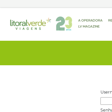
A OPERADORA
R
LV MAGAZINE
Usern
Senh