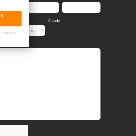
AS
ado
Cidade
 E CONDIÇÕES.