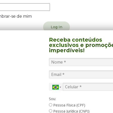
brar-se de mim
t Password?
Receba conteúdos
exclusivos
e promoçõ
tre-se!
imperdíveis!
dastre-se
Sou:
Preencha o formulário aba
Pessoa Física (CPF)
Pessoa Jurídica (CNPJ)
Tipo de cadastro
Nome Comp