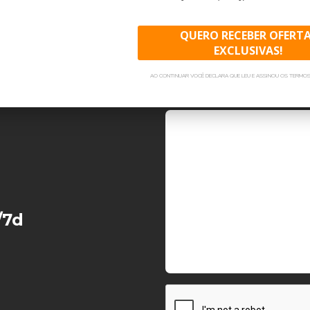
QUERO RECEBER OFERT
Telefone
Est
EXCLUSIVAS!
AO CONTINUAR VOCÊ DECLARA QUE LEU E ASSINOU OS TERMOS
Mensagem
/7d