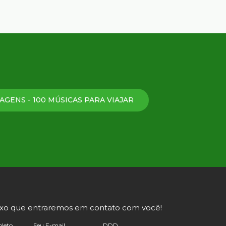
AGENS - 100 MÚSICAS PARA VIAJAR
ixo que entraremos em contato com você!
leto
Seu E-mail
DDD