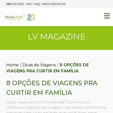
0800 021 2022
|
SAC
|
FAQ
|
MAIS CONTATOS
LV MAGAZINE
Home
/
Dicas de Viagens
/
8 OPÇÕES DE
VIAGENS PRA CURTIR EM FAMÍLIA
8 OPÇÕES DE VIAGENS PRA
CURTIR EM FAMÍLIA
Quer viajar junto com a família? Conheça as
melhores opções para viajar e aproveitar momentos
inesquecíveis com aqueles que você mais ama!