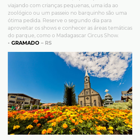
viajando com crianças pequenas, uma ida ao
zoológico ou um passeio no barquinho são uma
ótima pedida. Reserve o segundo dia para
aproveitar os shows e conhecer as áreas temáticas
do parque, como o Madagascar Circus Show.
•
GRAMADO
– RS