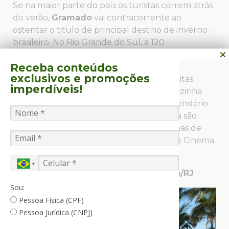
Se na maior parte do país os turistas correm atrás
do verão,
Gramado
vai contracorrente ao
ostentar o titulo de principal destino de inverno
brasileiro. No Rio Grande do Sul, a 120
quilômetros de Porto Alegre, a cidade tem
Receba conteúdos
origem europeia muita acentuada,
exclusivos
e promoções
principalmente na arquitetura, afinal muitas
imperdíveis!
construções parecem ser de uma cidadezinha
germânica. Alguns dos destaques no calendário
local que são perfeitos para toda a família são
o
Natal Luz
(com desfiles, shows e queimas de
fogos ao final de cada ano) e o Festival de Cinema
em agosto.
•
PORTOBELLO RESORT
– Mangaratiba/RJ
Sou:
Pessoa Física (CPF)
Pessoa Jurídica (CNPJ)