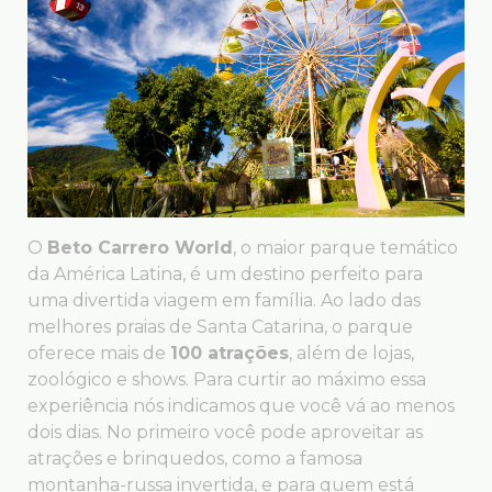
O
Beto Carrero World
, o maior parque temático
da América Latina, é um destino perfeito para
uma divertida viagem em família. Ao lado das
melhores praias de Santa Catarina, o parque
oferece mais de
100 atrações
, além de lojas,
zoológico e shows. Para curtir ao máximo essa
experiência nós indicamos que você vá ao menos
dois dias. No primeiro você pode aproveitar as
atrações e brinquedos, como a famosa
montanha-russa invertida, e para quem está