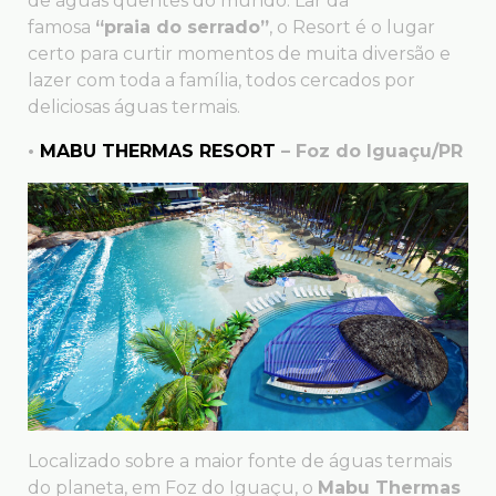
de águas quentes do mundo. Lar da
famosa
“praia do serrado”
, o Resort é o lugar
certo para curtir momentos de muita diversão e
lazer com toda a família, todos cercados por
deliciosas águas termais.
•
MABU THERMAS RESORT
– Foz do Iguaçu/PR
Localizado sobre a maior fonte de águas termais
do planeta, em Foz do Iguaçu, o
Mabu Thermas