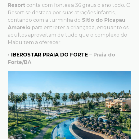
Resort
conta com fontes a 36 graus o ano todo. O
Resort se destaca por suas atrações infantis,
contando com a turminha do
Sítio do Picapau
Amarelo
para entreter a criançada, enquanto os
adultos aproveitam de tudo que o complexo do
Mabu tem a oferecer.
•
IBEROSTAR PRAIA DO FORTE
– Praia do
Forte/BA