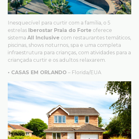
Inesquecível para curtir com a família, o 5
estrelas
Iberostar Praia do Forte
oferece
sistema
All Inclusive
com restaurantes temáticos,
piscinas, shows noturnos, spa e uma completa
infraestrutura para crianças, com atividades para a
criançada curtir e os adultos relaxarem.
• CASAS EM ORLANDO
– Florida/EUA