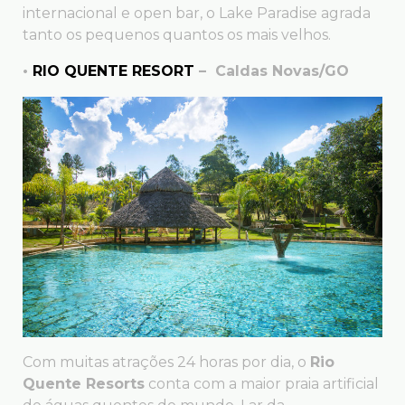
internacional e open bar, o Lake Paradise agrada
tanto os pequenos quantos os mais velhos.
•
RIO QUENTE RESORT
– Caldas Novas/GO
Com muitas atrações 24 horas por dia, o
Rio
Quente Resorts
conta com a maior praia artificial