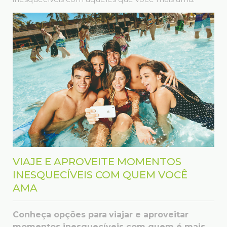
VIAJE E APROVEITE MOMENTOS
INESQUECÍVEIS COM QUEM VOCÊ
AMA
Conheça opções para
viajar e aproveitar
momentos inesquecíveis com quem é mais