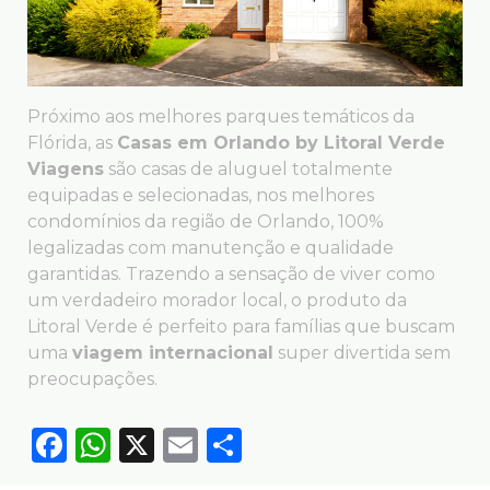
Próximo aos melhores parques temáticos da
Flórida, as
Casas em Orlando by Litoral Verde
Viagens
são casas de aluguel totalmente
equipadas e selecionadas, nos melhores
condomínios da região de Orlando, 100%
legalizadas com manutenção e qualidade
garantidas. Trazendo a sensação de viver como
um verdadeiro morador local, o produto da
Litoral Verde é perfeito para famílias que buscam
uma
viagem internacional
super divertida sem
preocupações.
Facebook
WhatsApp
X
Email
Compartilhar