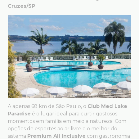
Cruzes/SP
A apenas 68 km de São Paulo, o
Club Med Lake
Paradise
é o lugar ideal para curtir gostosos
momentos em família em meio a natureza. Com
opções de esportes ao ar livre e o melhor do
sistema
Premium All Inclusive
com gastronomia