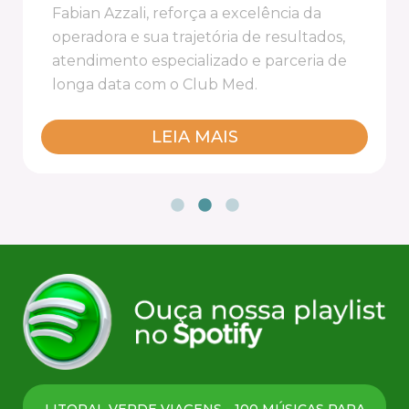
Fabian Azzali, reforça a excelência da
operadora e sua trajetória de resultados,
atendimento especializado e parceria de
longa data com o Club Med.
LEIA MAIS
LITORAL VERDE VIAGENS - 100 MÚSICAS PARA