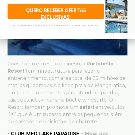
QUERO RECEBER OFERTAS
EXCLUSIVAS!
AO CONTINUAR VOCÊ DECLARA QUE LEU E ASSINOU OS TERMOS E CONDIÇÕES.
Construído em estilo polinésio, o
Portobello
Resort
tem infraestrutura para lazer e
entretenimento, com área total de 25 milhões de
metros quadrados. Na linda praia de Mangaratiba,
aluga-se equipamentos para stand up paddle,
caiaques, jet ski, banana boat e windsurfe. O
Resort também promove um
safári
em veículos
4X4 que é um sucesso entre os pequenos, além
de passeios de bicicleta e de charrete.
•
CLUB MED LAKE PARADISE
– Mogi das