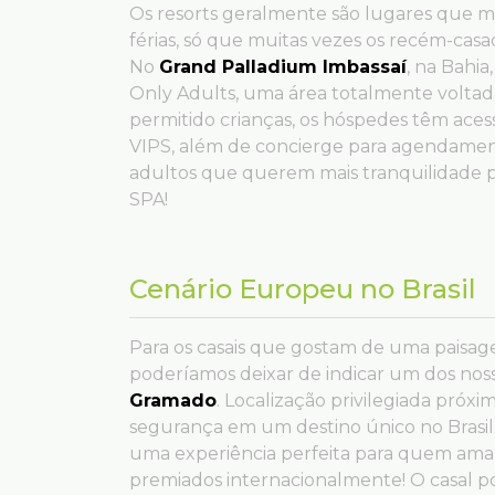
Os resorts geralmente são lugares que mui
férias, só que muitas vezes os recém-ca
No
Grand Palladium Imbassaí
, na Bahi
Only Adults, uma área totalmente voltad
permitido crianças, os hóspedes têm acess
VIPS, além de concierge para agendament
adultos que querem mais tranquilidade p
SPA!
Cenário Europeu no Brasil
Para os casais que gostam de uma paisag
poderíamos deixar de indicar um dos nos
Gramado
. Localização privilegiada próx
segurança em um destino único no Brasil.
uma experiência perfeita para quem ama
premiados internacionalmente! O casal p