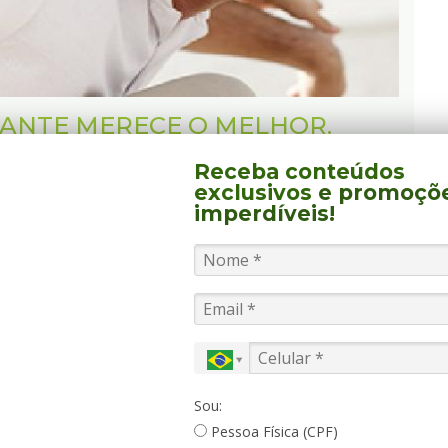
ANTE MERECE O MELHOR.
Receba conteúdos
a vida de um novo casal. É uma das primeiras
exclusivos
e promoçõ
a muita conexão entre os dois. Aproveitar bem
imperdíveis!
r a relação com confiança e alegria. Para isso é
mo o casal pode aproveitar juntos essa
ais para cada tipo de casal e onde se pode
or para os cônjuges. Vamos a elas!
Sou:
Pessoa Física (CPF)
o é fácil. Mesmo em tempos de pandemia com