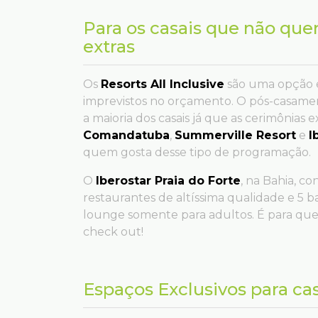
Para os casais que não qu
extras
Os
Resorts All Inclusive
são uma opção 
imprevistos no orçamento. O pós-casamen
a maioria dos casais já que as cerimônia
Comandatuba
,
Summerville Resort
e
I
quem gosta desse tipo de programação.
O
Iberostar Praia do Forte
, na Bahia, c
restaurantes de altíssima qualidade e 5 b
lounge somente para adultos. É para qu
check out!
Espaços Exclusivos para ca