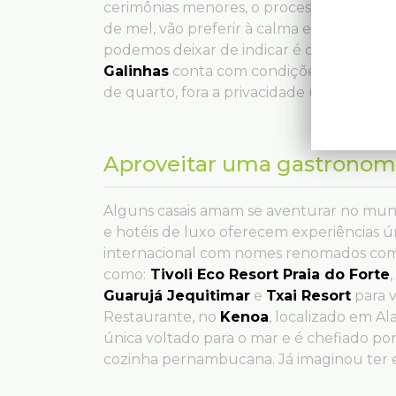
cerimônias menores, o processo continua
de mel, vão preferir à calma e os prazere
podemos deixar de indicar é o
Nannai Re
Galinhas
conta com condições exclusivas
de quarto, fora a privacidade única que 
Aproveitar uma gastronomi
Alguns casais amam se aventurar no mun
e hotéis de luxo oferecem experiências 
internacional com nomes renomados com
como:
Tivoli Eco Resort Praia do Forte
,
Guarujá Jequitimar
e
Txai Resort
para v
Restaurante, no
Kenoa
, localizado em 
única voltado para o mar e é chefiado po
cozinha pernambucana. Já imaginou ter es