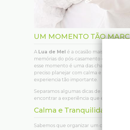
UM MOMENTO TÃO MARC
A
Lua de Mel
é a ocasião mais especial d
memórias do pós-casamento e proporcion
esse momento é uma das chaves para segui
preciso planejar com calma e entender co
experiencia tão importante.
Separamos algumas dicas de programas ide
encontrar a experiência que encaixa melh
Calma e Tranquilidade
Sabemos que organizar um casamento nã