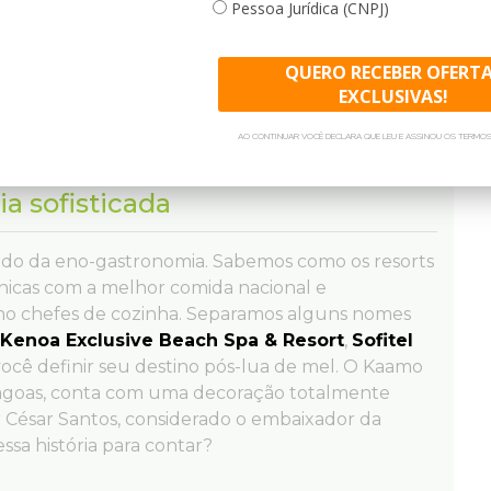
Pessoa Jurídica (CNPJ)
 demandando muito do casal. Alguns deles, na lua
s do relaxamento. Para isso, um destino que não
sort & Spa
. O resort mais charmoso de
Porto de
QUERO RECEBER OFERT
 de Spa para recém casados e decoração especial
EXCLUSIVAS!
a hospedagem tipo bangalôs proporciona.
AO CONTINUAR VOCÊ DECLARA QUE LEU E ASSINOU OS TERMOS
a sofisticada
do da eno-gastronomia. Sabemos como os resorts
únicas com a melhor comida nacional e
o chefes de cozinha. Separamos alguns nomes
Kenoa Exclusive Beach Spa & Resort
,
Sofitel
ocê definir seu destino pós-lua de mel. O Kaamo
Alagoas, conta com uma decoração totalmente
r César Santos, considerado o embaixador da
sa história para contar?