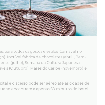
s, para todos os gostos e estilos: Carnaval no
rço), Incrível fábrica de chocolates (abril), Bem-
Quente (julho), Semana da Cultura Japonesa
ríveis (Outubro), Mares do Caribe (novembro) e
pital e o acesso pode ser aéreo até as cidades de
 que se encontram a apenas 60 minutos do hotel.
ilhar