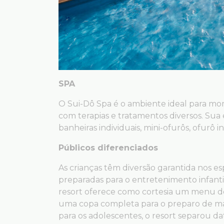
SPA
O Sui-Dô Spa é o ambiente ideal para m
com terapias e tratamentos diversos. Sua
banheiras individuais, mini-ofurôs, ofurô in
Públicos diferenciados
As crianças têm diversão garantida nos e
preparadas para o entretenimento infantil
resort oferece como cortesia um menu d
uma copa completa para o preparo de mama
para os adolescentes, o resort separou da