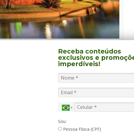
INTERIOR DE SÃO PAULO
Receba conteúdos
exclusivos
e promoçõ
Park Lins
é garantia de diversão dia e noite. Com
imperdíveis!
tes e minerais do Brasil, o empreendimento soma
atendimento Blue Tree.
0 m² de piscinas de águas termais naturais, com
uas, bola orbital, tapete e piscina de água fria
ra do resort contempla fitness center, pista de
na, salão de jogos, spa, lago, tirolesa, arvorismo e
odem aproveitar atividades como caminhada,
Sou:
para tranquilas noites de descanso, há 180
Pessoa Física (CPF)
do alguns especialmente adaptados para