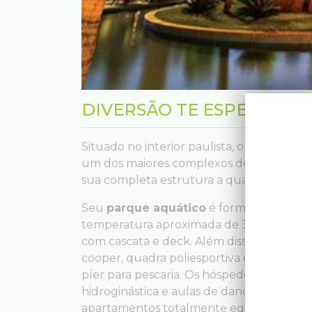
DIVERSÃO TE ESPERA NO 
Situado no interior paulista, o
Blue Tree 
um dos maiores complexos de águas quen
sua completa estrutura a qualidade de 
Seu
parque aquático
é formado por 2.80
temperatura aproximada de 38ºC, de toboág
com cascata e deck. Além disso, a estrutu
cooper, quadra poliesportiva e de tênis, sau
píer para pescaria. Os hóspedes ainda p
hidroginástica e aulas de dança e ioga. E 
apartamentos totalmente equipados, sen