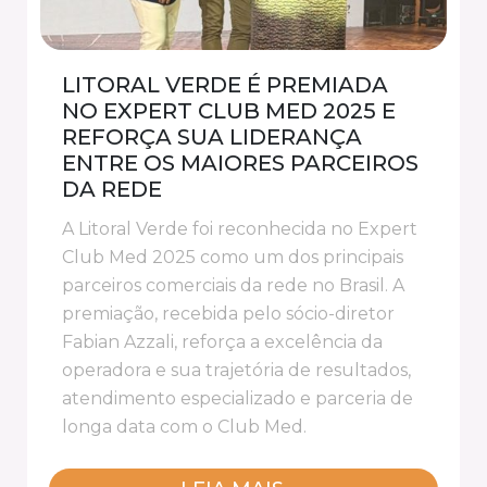
LITORAL VERDE É PREMIADA
NO EXPERT CLUB MED 2025 E
REFORÇA SUA LIDERANÇA
ENTRE OS MAIORES PARCEIROS
DA REDE
A Litoral Verde foi reconhecida no Expert
Club Med 2025 como um dos principais
parceiros comerciais da rede no Brasil. A
premiação, recebida pelo sócio-diretor
Fabian Azzali, reforça a excelência da
operadora e sua trajetória de resultados,
atendimento especializado e parceria de
longa data com o Club Med.