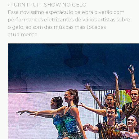
• TURN IT UP! SHOW NO GELO
Esse novíssimo espetáculo celebra o verão com
performances eletrizantes de vários artistas sobre
o gelo, ao som das músicas mais tocadas
atualmente.