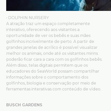
• DOLPHIN NURSERY
A atração traz um espaço completamente
interativo, oferecendo aos visitantes a
oportunidade de ver os bebês e suas mães
golfinhos incrivelmente de perto. A partir de
grandes janelas de acrílico é possível visualizar
melhor os animais, onde até os visitantes mirins
poderão ficar cara a cara com os golfinhos bebês.
Além disso, telas digitais permitem que os
educadores do SeaWorld possam compartilhar
informações sobre o comportamento dos
golfinhos, biologia e conservação por meio de
ferramentas interativas com conteúdo de vídeo.
BUSCH GARDENS