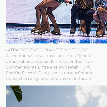
• ATRAÇÕES EMOCIONANTES NO ESCURO
As montanhas-russas mais radicais da Flórida
estarão abertas depois de anoitecer durante o
Summer Nights. Entre elas, a Cheetah Hunt,
SheiKra, Falcon’s Fury e a mais nova, a Cobra’s
Curse, cheia de giros e rodopios, se destacam.