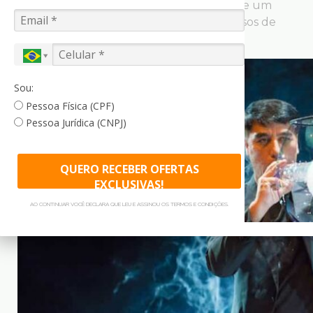
experiência único que combina mistério e um
visual inovador, sempre arrancando sorrisos de
toda a família.
Sou:
Pessoa Física (CPF)
Pessoa Jurídica (CNPJ)
QUERO RECEBER OFERTAS
EXCLUSIVAS!
AO CONTINUAR VOCÊ DECLARA QUE LEU E ASSINOU OS TERMOS E CONDIÇÕES.