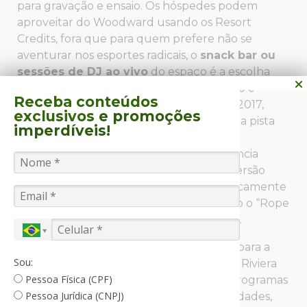
para gravação e ensaio. Os hóspedes podem
aproveitar do Woodward usando os Resort
Credits, fora que para quem prefere não se
aventurar nos esportes radicais, o
snack bar ou
sessões de DJ ao vivo
do espaço é a escolha
certa. Localizado no exterior da instalação e
Receba conteúdos
programado para abrir em setembro de 2017,
exclusivos
e promoções
o
Woodward WreckTangle Ninja
é uma pista
imperdíveis!
de obstáculos projetado para desafiar os
hóspedes através do atletismo, a consciência
espacial, a agilidade, tudo com muita diversão
enquanto incentiva a se mover estrategicamente
através de obstáculos desafiadores, como o “Rope
Swing to Cargo Crawl” e “Rotating Rings”.
Com um espaço extremamente seguro para a
Sou:
prática de esportes radicais, o Woodward Riviera
Pessoa Física (CPF)
Maya possui uma variedade imensa de programas
Pessoa Jurídica (CNPJ)
que podem ser realizados para todas as idades,