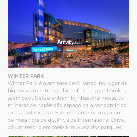
WINTER PARK
Winter Park é a antítese de Orlando: no lugar de
highways, ruas tranquilas enfeitadas por floreiras;
saem os outlets e entram lojinhas charmosas; os
milhares de hotéis dão espaço para condomínios
e casas sofisticadas. Este elegante bairro, a cerca
de meia hora de distância da International Drive,
dá um respiro em meio à muvuca dos parques.