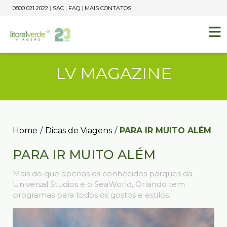
0800 021 2022
|
SAC
|
FAQ
|
MAIS CONTATOS
LV MAGAZINE
Home
/
Dicas de Viagens
/
PARA IR MUITO ALÉM
PARA IR MUITO ALÉM
Mais do que apenas os conhecidos parques da
Universal Studios e o SeaWorld, Orlando tem
programas para todos os gostos e estilos.