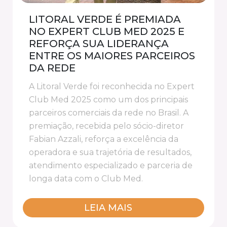
TORAL VERDE É PREMIADA
DESCO
 EXPERT CLUB MED 2025 E
EXPERI
FORÇA SUA LIDERANÇA
REALIZ
TRE OS MAIORES PARCEIROS
VILA G
 REDE
PRETO
itoral Verde foi reconhecida no Expert
A Litoral 
b Med 2025 como um dos principais
ao Vila Ga
eiros comerciais da rede no Brasil. A
conhecer 
miação, recebida pelo sócio-diretor
experiênci
ian Azzali, reforça a excelência da
ação dest
radora e sua trajetória de resultados,
a família,
ndimento especializado e parceria de
esportivo
ga data com o Club Med.
oferecida
LEIA MAIS