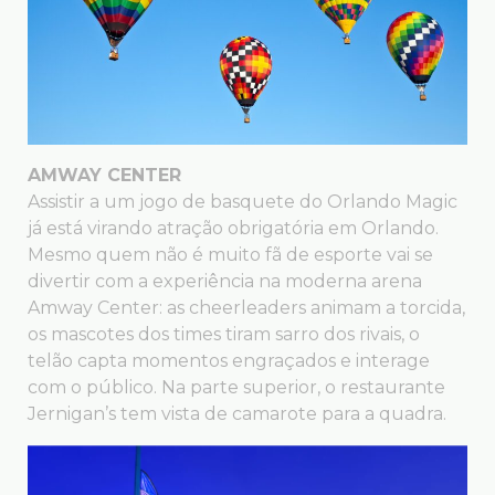
AMWAY CENTER
Assistir a um jogo de basquete do Orlando Magic
já está virando atração obrigatória em Orlando.
Mesmo quem não é muito fã de esporte vai se
divertir com a experiência na moderna arena
Amway Center: as cheerleaders animam a torcida,
os mascotes dos times tiram sarro dos rivais, o
telão capta momentos engraçados e interage
com o público. Na parte superior, o restaurante
Jernigan’s tem vista de camarote para a quadra.