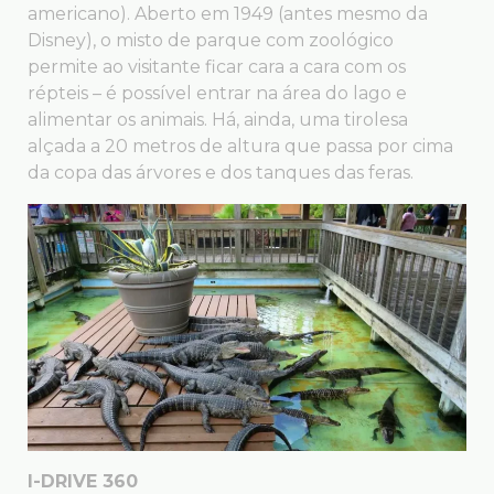
americano). Aberto em 1949 (antes mesmo da
Disney), o misto de parque com zoológico
permite ao visitante ficar cara a cara com os
répteis – é possível entrar na área do lago e
alimentar os animais. Há, ainda, uma tirolesa
alçada a 20 metros de altura que passa por cima
da copa das árvores e dos tanques das feras.
I-DRIVE 360