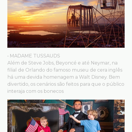
• MADAME TUSSAUDS
Além de Steve Jobs, Beyoncé e até Neymar, na
filial de Orlando do famoso museu de cera inglês
há uma devida homenagem a Walt Disney. Bem
divertido, os cenários são feitos para que o público
interaja com os bonecos