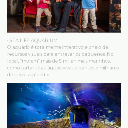
• SEA LIFE AQUARIUM
O aquário é totalmente interativo e cheio de
recursos visuais para entreter os pequenos. No
local, “moram” mais de 5 mil animais marinhos,
como tartarugas, águas-vivas gigantes e milhares
de peixes coloridos.