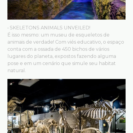
• SKELETONS ANIMALS UNVEILED!
É isso mesmo: um museu de esqueletos de
animais de verdade! Com viés educativo, o espaço
conta com a ossada de 450 bichos de vários
lugares do planeta, expostos fazendo alguma
pose e em um cenário que simule seu habitat
natural.