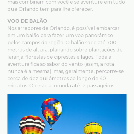
mais combinam com você e se aventure em tudo
que Orlando tem para lhe oferecer.
VOO DE BALÃO
Nos arredores de Orlando, é possível embarcar
em um balão para fazer um voo panorâmico
pelos campos da região. O balão sobe até 700
metros de altura, planando sobre plantações de
laranja, florestas de ciprestes e lagos. Toda a
aventura fica ao sabor do vento (assim, a rota
nunca é a mesma), mas, geralmente, percorre-se
cerca de dez quilômetros ao longo de 40
minutos. O cesto acomoda até 12 passageiros.