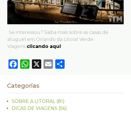
Se interessou? Saiba mais sobre as casas de
aluguel em Orlando da Litoral Verde
Viagens
clicando aqui
!
Facebook
WhatsApp
X
Email
Compartilhar
Categorias
SOBRE A LITORAL
(81)
DICAS DE VIAGENS
(56)