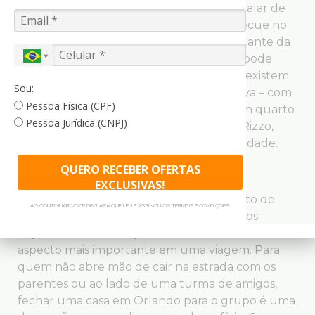
ir ao supermercado e fazer compras, pedalar de
bike pelo condomínio ou assar um barbecue no
jardim, acabam se tornando parte importante da
viagem. “Com a casa, você fica mais livre: pode
experimentar coisas na cozinha que não existem
Sou:
aqui, fazer festas, ter uma piscina exclusiva – com
Pessoa Física (CPF)
certeza, muito melhor do que apenas um quarto
Pessoa Jurídica (CNPJ)
de hotel”, opina o empresário Leonardo Rizzo,
que já alugou três vezes um imóvel na cidade.
QUERO RECEBER OFERTAS
HOME SWEET HOME
EXCLUSIVAS!
Em uma pesquisa de um site do segmento de
AO CONTINUAR VOCÊ DECLARA QUE LEU E ASSINOU OS TERMOS E CONDIÇÕES.
aluguel de imóveis de temporada, 68% dos
viajantes afirmaram que estar com a família é o
aspecto mais importante em uma viagem. Para
quem não abre mão de cair na estrada com os
parentes ou ao lado de uma turma de amigos,
fechar uma casa em Orlando para o grupo é uma