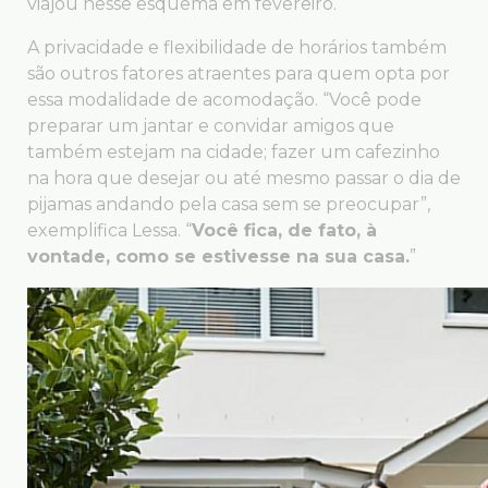
viajou nesse esquema em fevereiro.
A privacidade e flexibilidade de horários também
são outros fatores atraentes para quem opta por
essa modalidade de acomodação. “Você pode
preparar um jantar e convidar amigos que
também estejam na cidade; fazer um cafezinho
na hora que desejar ou até mesmo passar o dia de
pijamas andando pela casa sem se preocupar”,
exemplifica Lessa. “
Você fica, de fato, à
vontade, como se estivesse na sua casa.
”