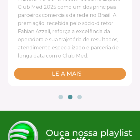
ao Vila Galé Collection Ouro Preto para
conhecer de perto a estrutura,
experiências e diferenciais do hotel. A
ação destacou opções de lazer para toda
a família, programação infantil, espaços
esportivos e experiências gastronômicas
oferecidas pelo empreendimento.
LEIA MAIS