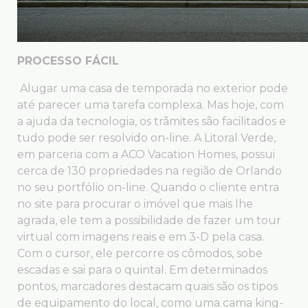
PROCESSO FÁCIL
Alugar uma casa de temporada no exterior pode
até parecer uma tarefa complexa. Mas hoje, com
a ajuda da tecnologia, os trâmites são facilitados e
tudo pode ser resolvido on-line. A Litoral Verde,
em parceria com a ACO Vacation Homes, possui
cerca de 130 propriedades na região de Orlando
no seu portfólio on-line. Quando o cliente entra
no site para procurar o imóvel que mais lhe
agrada, ele tem a possibilidade de fazer um tour
virtual com imagens reais e em 3-D pela casa.
Com o cursor, ele percorre os cômodos, sobe
escadas e sai para o quintal. Em determinados
pontos, marcadores destacam quais são os tipos
de equipamento do local, como uma cama king-