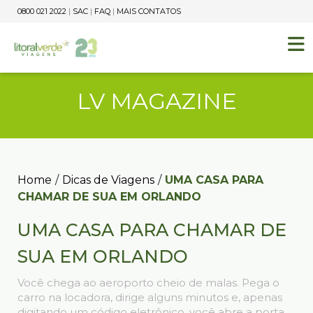
0800 021 2022
|
SAC
|
FAQ
|
MAIS CONTATOS
LV MAGAZINE
Home
/
Dicas de Viagens
/
UMA CASA PARA
CHAMAR DE SUA EM ORLANDO
UMA CASA PARA CHAMAR DE
SUA EM ORLANDO
Você chega ao aeroporto cheio de malas. Pega o
carro na locadora, dirige alguns minutos e, apenas
digitando um código eletrônico, você abre a porta.