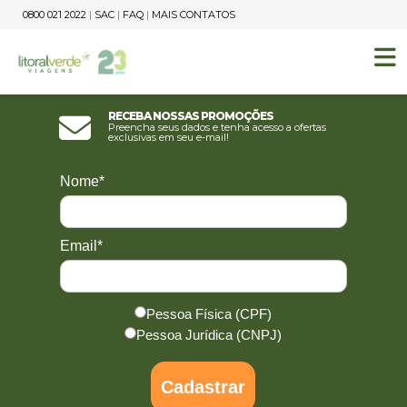
0800 021 2022
|
SAC
|
FAQ
|
MAIS CONTATOS
Receba nossas promoções
Preencha seus dados e tenha acesso a ofertas
exclusivas em seu e-mail!
Nome*
Email*
Pessoa Física (CPF)
Pessoa Jurídica (CNPJ)
Cadastrar