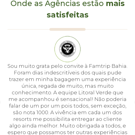
Onde as Agências estão
mais
satisfeitas
e
Sou muito grata pelo convite à Famtrip Bahia.
Fo
em
Foram dias indescritíveis dos quais pude
é 
 e
trazer em minha bagagem uma experiência
cei
única, regada de muito, mas muito
 o
conhecimento. A equipe Litoral Verde que
bá.
me acompanhou é sensacional! Não poderia
a
falar de um por um pois todos, sem exceção,
a,
são nota 1000. A vivência em cada um dos
p
em
resorts me possibilita entregar ao cliente
pr
algo ainda melhor. Muito obrigada a todos, e
E
espero que possamos ter outras experiências