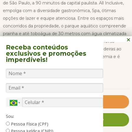
de São Paulo, a 90 minutos da capital paulista. All Inclusive,
empolga com a diversidade gastronômica, Spa, ótimas
opções de lazer e equipe atenciosa. Entre os espaços mais
concorridos da propriedade, o parque aquático compreende
prainha e até toboágua de 30 metros com água climatizada
(a temperatura é de aproximadamente 25ºC). O Mavsa
Receba conteúdos
também possui piscina, com diversas espreguiçadeiras ao
exclusivos
e promoções
seu redor e uma indoor que fica na área da academia e é
imperdíveis!
aquecida.
CONTINUAR LENDO
A propriedade conta ainda com um lago que, além de
garantir um charme extra ao ambiente, permite pescaria e
tem pedalinhos, caiaque e pranchas de stand-up paddle
Saiba Mais
disponíveis sem custos extras. Já em terra firme, as opções
de diversão incluem rapel, arvorismo, tirolesa, trapézio ou
Sou:
FALE CONOSCO AGORA MESMO
área para arco e flecha, além de salão de jogos, campo de
Pessoa Física (CPF)
futebol society, quadra de futebol e vôlei de areia.
Pessoa Jurídica (CNPJ)