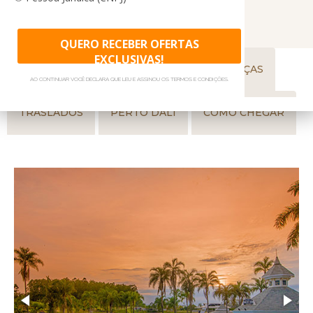
GALERIA DE FOTOS
GASTRONOMIA
Por outro lado, se a ideia é um programa mais tranquilo,
QUERO RECEBER OFERTAS
melhor optar pela Tenda Zen, o Spa que oferece diversos
EXCLUSIVAS!
tratamentos, como uma massagem antiestresse, por
ACOMODAÇÕES
SPA
PARA CRIANÇAS
AO CONTINUAR VOCÊ DECLARA QUE LEU E ASSINOU OS TERMOS E CONDIÇÕES.
exemplo. Já para as crianças, há ainda espaço kids,
minizoológico e fazendinha com pôneis e outros animais do
TRASLADOS
PERTO DALI
COMO CHEGAR
campo.
Consulte pacotes para suas férias no Mavsa Resort. Conheça
nossas promoções de viagens para feriados, Natal, Réveillon,
férias de janeiro e férias de julho. Temos pacotes especiais
para casamentos, lua de mel e grupos.